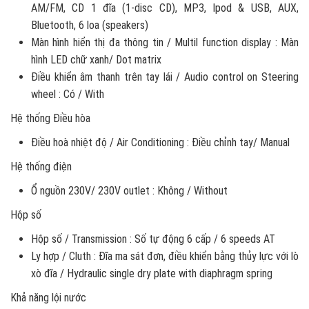
AM/FM, CD 1 đĩa (1-disc CD), MP3, Ipod & USB, AUX,
Bluetooth, 6 loa (speakers)
Màn hình hiển thị đa thông tin / Multil function display : Màn
hình LED chữ xanh/ Dot matrix
Điều khiển âm thanh trên tay lái / Audio control on Steering
wheel : Có / With
Hệ thống Điều hòa
Điều hoà nhiệt độ / Air Conditioning : Điều chỉnh tay/ Manual
Hệ thống điện
Ổ nguồn 230V/ 230V outlet : Không / Without
Hộp số
Hộp số / Transmission : Số tự động 6 cấp / 6 speeds AT
Ly hợp / Cluth : Đĩa ma sát đơn, điều khiển bằng thủy lực với lò
xò đĩa / Hydraulic single dry plate with diaphragm spring
Khả năng lội nước