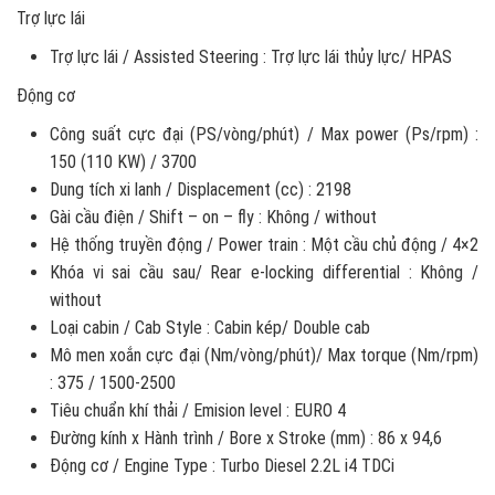
Trợ lực lái
Trợ lực lái / Assisted Steering : Trợ lực lái thủy lực/ HPAS
Động cơ
Công suất cực đại (PS/vòng/phút) / Max power (Ps/rpm) :
150 (110 KW) / 3700
Dung tích xi lanh / Displacement (cc) : 2198
Gài cầu điện / Shift – on – fly : Không / without
Hệ thống truyền động / Power train : Một cầu chủ động / 4×2
Khóa vi sai cầu sau/ Rear e-locking differential : Không /
without
Loại cabin / Cab Style : Cabin kép/ Double cab
Mô men xoắn cực đại (Nm/vòng/phút)/ Max torque (Nm/rpm)
: 375 / 1500-2500
Tiêu chuẩn khí thải / Emision level : EURO 4
Đường kính x Hành trình / Bore x Stroke (mm) : 86 x 94,6
Động cơ / Engine Type : Turbo Diesel 2.2L i4 TDCi