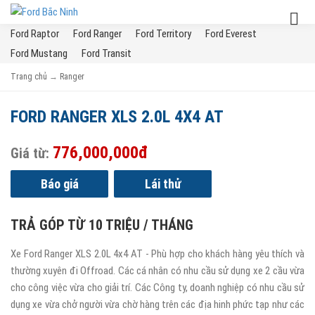
Ford Raptor
Ford Ranger
Ford Territory
Ford Everest
Ford Mustang
Ford Transit
Trang chủ
→
Ranger
FORD RANGER XLS 2.0L 4X4 AT
776,000,000đ
Giá từ:
Báo giá
Lái thử
TRẢ GÓP TỪ 10 TRIỆU / THÁNG
Xe Ford Ranger XLS 2.0L 4x4 AT - Phù hợp cho khách hàng yêu thích và
thường xuyên đi Offroad. Các cá nhân có nhu cầu sử dụng xe 2 cầu vừa
cho công việc vừa cho giải trí. Các Công ty, doanh nghiệp có nhu cầu sử
dụng xe vừa chở người vừa chờ hàng trên các địa hinh phức tạp như các