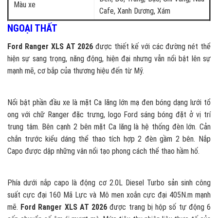
Màu xe
Cafe, Xanh Dương, Xám
NGOẠI THẤT
Ford Ranger XLS AT 2026
được thiết kế với các đường nét thể
hiện sự sang trọng, năng động, hiện đại nhưng vẫn nổi bật lên sự
mạnh mẽ, cơ bắp của thương hiệu đến từ Mỹ.
Nổi bật phần đầu xe là mặt Ca lăng lớn mạ đen bóng dạng lưới tổ
ong với chữ Ranger đặc trưng, logo Ford sáng bóng đặt ở vị trí
trung tâm. Bên cạnh 2 bên mặt Ca lăng là hệ thống đèn lớn. Cản
chắn trước kiểu dáng thể thao tích hợp 2 đèn gầm 2 bên. Nắp
Capo được dập những vân nổi tạo phong cách thể thao hầm hố.
Phía dưới nắp capo là động cơ 2.0L Diesel Turbo sản sinh công
suất cực đại 160 Mã Lực và Mô men xoắn cực đại 405N.m mạnh
mẽ.
Ford Ranger XLS AT 2026
được trang bị hộp số tự động 6