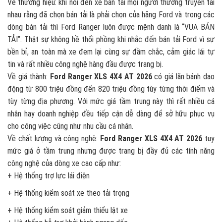
Về thương hiệu: khi nói đến xe bán tải mọi người thường truyền tai
nhau rằng đã chọn bán tải là phải chọn của hãng Ford và trong các
dòng bán tải thì Ford Ranger luôn được mệnh danh là “VUA BÁN
TẢI”. Thật sự không hề thổi phồng khi nhắc đến bán tải Ford vì sự
bền bỉ, an toàn mà xe đem lại cùng sự đầm chắc, cảm giác lái tự
tin và rất nhiều công nghệ hàng đầu được trang bị.
Về giá thành:
Ford Ranger XLS 4X4 AT 2026
có giá lăn bánh dao
động từ 800 triệu đồng đến 820 triệu đồng tùy từng thời điểm và
tùy từng địa phương. Với mức giá tầm trung này thì rất nhiều cá
nhân hay doanh nghiệp đều tiếp cận dễ dàng để sở hữu phục vụ
cho công việc cũng như nhu cầu cá nhân.
Về chất lượng và công nghệ:
Ford Ranger XLS 4X4 AT 2026
tuy
mức giá ở tầm trung nhưng được trang bị đầy đủ các tính năng
công nghệ của dòng xe cao cấp như:
+ Hệ thống trợ lực lái điện
+ Hệ thống kiểm soát xe theo tải trọng
+ Hệ thống kiểm soát giảm thiểu lật xe