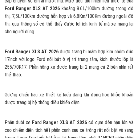
cấp chuyển số êm ái mượt mà. Mức tiêu thụ nhiên liệu thực tế của
Ford Ranger XLS AT 2026
khoảng 8.6L/100km đường trong đô
thị, 7,5L/100km đường hỗn hợp và 6,8Km/100Km đường ngoài đô
thị, qua thông số có thể thấy được lợi ích kinh tế mà xe mang lại
cho người dùng.
Ford Ranger XLS AT 2026
được trang bị mâm hợp kim nhôm đúc
17inch với logo Ford nổi bật ở vị trí trung tâm, kích thước lốp là
255/70R17. Phần hông xe được trang bị 2 mang cá 2 bên nhìn rất
thể thao.
Gương chiếu hậu xe thiết kế kiểu dáng khí động học khỏe khoắn
được trang bị hệ thống điều khiển điện.
Phần đuôi xe
Ford Ranger XLS AT 2026
có cụm đèn hậu lớn và
cao chiếm diện tích hết phần cạnh sau xe trông rất nổi bật và sang
trọng. Logo Ford nổi bật ở vị trí trung tâm, chữ RANGER nhận diện