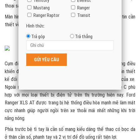
Territory
Everest
thoại sau khi kết nối Bluetooth hoặc Sync 3.
Mustang
Ranger
Ranger Raptor
Transit
Màn hình sau vô lăng dạng kỹ thuật số thể hiện các thông tin cần
thiết về cung đường, nhiên liệu …
Hình thức:
Trả góp
Trả thẳng
Cụm điều khiển phía trước mặt táp lô đầy đủ các chức năng điều
khiển điều hòa, volume, nhạc, radio. Các nút bấm và núm vặn thiết
kế đối xứng, cân đối, hình dạng nút toát lên vẻ sang trọng của xe.
Ngoài ra được trang bị thêm 1 cổng USB và 1 cổng Type C phù
hợp với mọi loại thiết bị điện tử trên thị trường hiện nay. Ford
Ranger XLS AT được trang bị hệ thống điều hòa mạnh mẽ làm mát
cực nhanh giúp người ngồi trên xe thoải mái nhất những khi trời
nắng nóng.
Phía trước bệ tì tay là cần số mang kiểu dáng thể thao có bọc da
ở thân cần số, phanh tay và 2 vị trí để đồ uống rất tiện lợi.