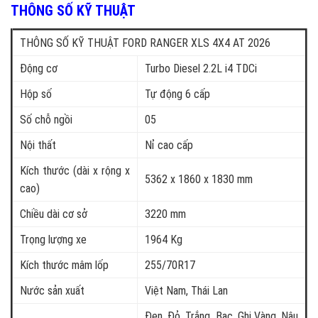
THÔNG SỐ KỸ THUẬT
THÔNG SỐ KỸ THUẬT FORD RANGER XLS 4X4 AT 2026
Động cơ
Turbo Diesel 2.2L i4 TDCi
Hộp số
Tự động 6 cấp
Số chỗ ngồi
05
Nội thất
Nỉ cao cấp
Kích thước (dài x rộng x
5362 x 1860 x 1830 mm
cao)
Chiều dài cơ sở
3220 mm
Trọng lượng xe
1964 Kg
Kích thước mâm lốp
255/70R17
Nước sản xuất
Việt Nam, Thái Lan
Đen, Đỏ, Trắng, Bạc, Ghi Vàng, Nâu