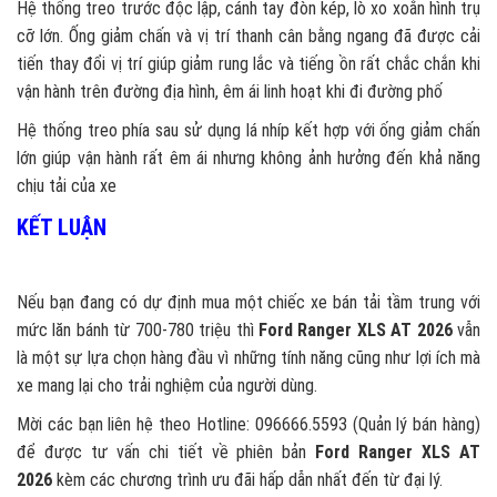
Hệ thống treo trước độc lập, cánh tay đòn kép, lò xo xoắn hình trụ
cỡ lớn. Ống giảm chấn và vị trí thanh cân bằng ngang đã được cải
tiến thay đổi vị trí giúp giảm rung lắc và tiếng ồn rất chắc chắn khi
vận hành trên đường địa hình, êm ái linh hoạt khi đi đường phố
Hệ thống treo phía sau sử dụng lá nhíp kết hợp với ống giảm chấn
lớn giúp vận hành rất êm ái nhưng không ảnh hưởng đến khả năng
chịu tải của xe
KẾT LUẬN
Nếu bạn đang có dự định mua một chiếc xe bán tải tầm trung với
mức lăn bánh từ 700-780 triệu thì
Ford Ranger XLS AT 2026
vẫn
là một sự lựa chọn hàng đầu vì những tính năng cũng như lợi ích mà
xe mang lại cho trải nghiệm của người dùng.
Mời các bạn liên hệ theo Hotline: 096666.5593 (Quản lý bán hàng)
để được tư vấn chi tiết về phiên bản
Ford Ranger XLS AT
2026
kèm các chương trình ưu đãi hấp dẫn nhất đến từ đại lý.