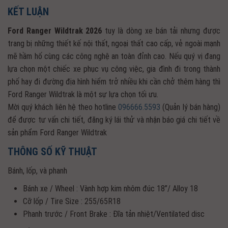
KẾT LUẬN
Ford Ranger Wildtrak 2026
tuy là dòng xe bán tải nhưng được
trang bị những thiết kế nội thất, ngoại thất cao cấp, vẻ ngoài mạnh
mẽ hầm hố cùng các công nghệ an toàn đỉnh cao. Nếu quý vị đang
lựa chọn một chiếc xe phục vụ công việc, gia đình đi trong thành
phố hay đi đường địa hình hiểm trở nhiều khi cần chở thêm hàng thì
Ford Ranger Wildtrak là một sự lựa chọn tối ưu.
Mời quý khách liên hệ theo hotline
096666.5593
(Quản lý bán hàng)
để được tư vấn chi tiết, đăng ký lái thử và nhận báo giá chi tiết về
sản phẩm Ford Ranger Wildtrak
THÔNG SỐ KỸ THUẬT
Bánh, lốp, và phanh
Bánh xe / Wheel : Vành hợp kim nhôm đúc 18”/ Alloy 18
Cỡ lốp / Tire Size : 255/65R18
Phanh trước / Front Brake : Đĩa tản nhiệt/Ventilated disc