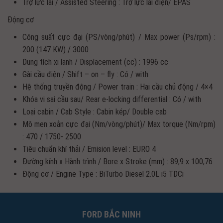
Trợ lực lái / Assisted Steering : Trợ lực lái điện/ EPAS
Động cơ
Công suất cực đại (PS/vòng/phút) / Max power (Ps/rpm) :
200 (147 KW) / 3000
Dung tích xi lanh / Displacement (cc) : 1996 cc
Gài cầu điện / Shift – on – fly : Có / with
Hệ thống truyền động / Power train : Hai cầu chủ động / 4×4
Khóa vi sai cầu sau/ Rear e-locking differential : Có / with
Loại cabin / Cab Style : Cabin kép/ Double cab
Mô men xoắn cực đại (Nm/vòng/phút)/ Max torque (Nm/rpm)
: 470 / 1750- 2500
Tiêu chuẩn khí thải / Emision level : EURO 4
Đường kính x Hành trình / Bore x Stroke (mm) : 89,9 x 100,76
Động cơ / Engine Type : BiTurbo Diesel 2.0L i5 TDCi
FORD BẮC NINH