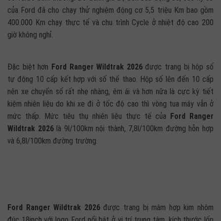
của Ford đã cho chạy thử nghiệm động cơ 5,5 triệu Km bao gồm
400.000 Km chạy thực tế và chu trình Cycle ở nhiệt độ cao 200
giờ không nghỉ.
Đặc biệt hơn
Ford Ranger Wildtrak 2026
được trang bị hộp số
tự động 10 cấp kết hợp với số thể thao. Hộp số lên đến 10 cấp
nên xe chuyển số rất nhẹ nhàng, êm ái và hơn nữa là cực kỳ tiết
kiệm nhiên liệu do khi xe đi ở tốc độ cao thì vòng tua máy vẫn ở
mức thấp. Mức tiêu thụ nhiên liệu thực tế của
Ford Ranger
Wildtrak
2026
là 9l/100km nội thành, 7,8l/100km đường hỗn hợp
và 6,8l/100km đường trường.
Ford Ranger Wildtrak 2026
được trang bị mâm hợp kim nhôm
đúc 18inch với logo Ford nổi bật ở vị trí trung tâm, kích thước lốp