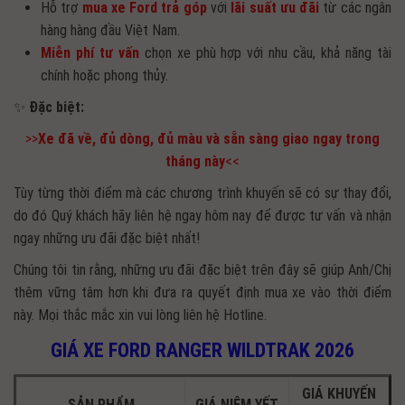
Hỗ trợ
mua xe Ford trả góp
với
lãi suất ưu đãi
từ các ngân
hàng hàng đầu Việt Nam.
Miễn phí tư vấn
chọn xe phù hợp với nhu cầu, khả năng tài
chính hoặc phong thủy.
✨
Đặc biệt:
>>
Xe đã về, đủ dòng, đủ màu và sẵn sàng giao ngay trong
tháng này
<<
Tùy từng thời điểm mà các chương trình khuyến sẽ có sự thay đổi,
do đó Quý khách hãy liên hệ ngay hôm nay để được tư vấn và nhận
ngay những ưu đãi đặc biệt nhất!
Chúng tôi tin rằng, những ưu đãi đặc biệt trên đây sẽ giúp Anh/Chị
thêm vững tâm hơn khi đưa ra quyết định mua xe vào thời điểm
này. Mọi thắc mắc xin vui lòng liên hệ Hotline.
GIÁ XE FORD RANGER WILDTRAK 2026
GIÁ KHUYẾN
SẢN PHẨM
GIÁ NIÊM YẾT