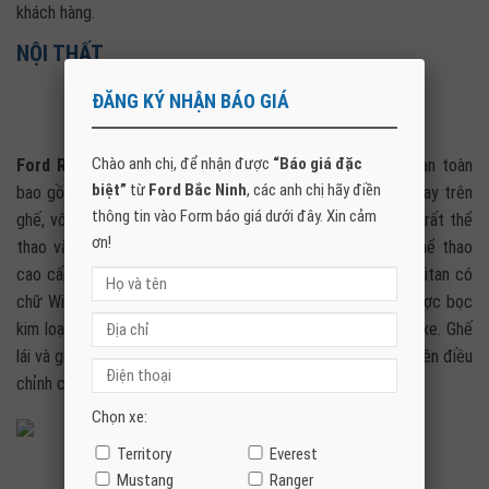
khách hàng.
NỘI THẤT
ĐĂNG KÝ NHẬN BÁO GIÁ
Chào anh chị, để nhận được
“Báo giá đặc
Ford Ranger Wildtrak 2026
trang bị nội thất bọc da hoàn toàn
biệt”
từ
Ford Bắc Ninh
, các anh chị hãy điền
bao gồm ghế, vô lăng, phần trên mặt táp lô. Các đường may trên
thông tin vào Form báo giá dưới đây. Xin cảm
ghế, vô lăng và mặt táp lô sử dụng chỉ màu vàng cam nhìn rất thể
ơn!
thao và tinh tế, các chi tiết này giống với các dòng xe thể thao
cao cấp. Phía trước mặt táp lô sử dụng nhựa bóng màu Titan có
chữ Wildtrak nhận diện phiên bản, viền cửa gió điều hòa được bọc
kim loại kết hợp với nhựa bóng thêm phần sang trọng cho xe. Ghế
lái và ghế bên được trang bị điều khiển điện 8 hướng, ghế bên điều
chỉnh cơ 6 hướng tiện lợi.
Chọn xe:
Territory
Everest
Mustang
Ranger