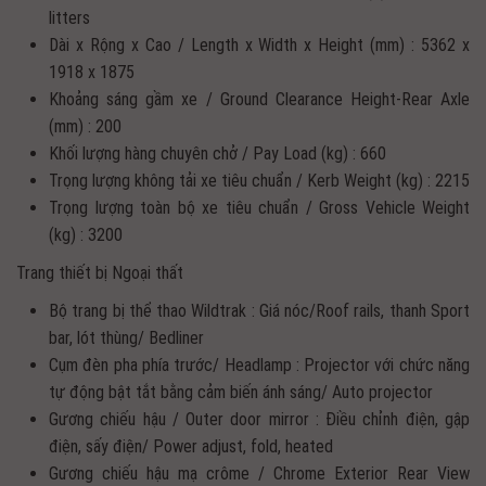
litters
Dài x Rộng x Cao / Length x Width x Height (mm) : 5362 x
1918 x 1875
Khoảng sáng gầm xe / Ground Clearance Height-Rear Axle
(mm) : 200
Khối lượng hàng chuyên chở / Pay Load (kg) : 660
Trọng lượng không tải xe tiêu chuẩn / Kerb Weight (kg) : 2215
Trọng lượng toàn bộ xe tiêu chuẩn / Gross Vehicle Weight
(kg) : 3200
Trang thiết bị Ngoại thất
Bộ trang bị thể thao Wildtrak : Giá nóc/Roof rails, thanh Sport
bar, lót thùng/ Bedliner
Cụm đèn pha phía trước/ Headlamp : Projector với chức năng
tự động bật tắt bằng cảm biến ánh sáng/ Auto projector
Gương chiếu hậu / Outer door mirror : Điều chỉnh điện, gập
điện, sấy điện/ Power adjust, fold, heated
Gương chiếu hậu mạ crôme / Chrome Exterior Rear View