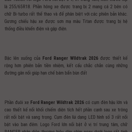
là 255/65R18. Phần hông xe được trang bị 2 mang cá 2 bên có
chữ Bi-turbo rất thể thao và để phân biệt với các phiên bản khác.
Gương chiếu hậu xe được sơn mạ màu Titan được trang bị hệ
thống điều khiển điện và gập điện.
Bậc lên xuống của
Ford Ranger WIldtrak 2026
được thiết kế
rộng hơn phiên bản tiền nhiệm, kết cấu chắc chắn cùng những
đường gân nổi giúp hạn chế bám bẩn bùn đất
Phần đuôi xe
Ford Ranger Wildtrak 2026
có cụm đèn hậu lớn và
cao thiết kế nổi khối chiếm diện tích hết phần cạnh sau xe trông
rất nổi bật và sang trọng. Cụm đèn lùi dạng LED hình số 3 rất nổi
bật vào ban đêm. Logo Ford lớn nổi bật ở vị trí trung tâm, chữ
RANGER nhận diện thương hiệu dập chìm ngay dưới logo rất tinh