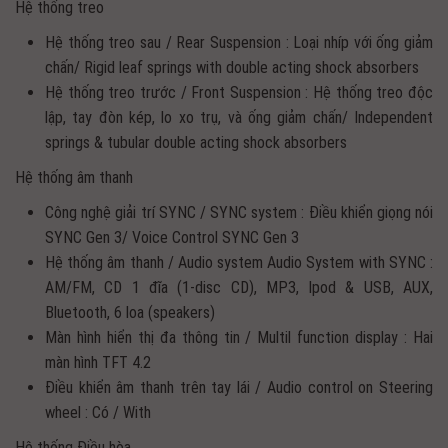
Hệ thống treo
Hệ thống treo sau / Rear Suspension : Loại nhíp với ống giảm
chấn/ Rigid leaf springs with double acting shock absorbers
Hệ thống treo trước / Front Suspension : Hệ thống treo độc
lập, tay đòn kép, lo xo trụ, và ống giảm chấn/ Independent
springs & tubular double acting shock absorbers
Hệ thống âm thanh
Công nghệ giải trí SYNC / SYNC system : Điều khiển giọng nói
SYNC Gen 3/ Voice Control SYNC Gen 3
Hệ thống âm thanh / Audio system Audio System with SYNC :
AM/FM, CD 1 đĩa (1-disc CD), MP3, Ipod & USB, AUX,
Bluetooth, 6 loa (speakers)
Màn hình hiển thị đa thông tin / Multil function display : Hai
màn hình TFT 4.2
Điều khiển âm thanh trên tay lái / Audio control on Steering
wheel : Có / With
Hệ thống Điều hòa