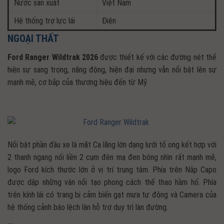
Nước sản xuất
Việt Nam
Hệ thống trợ lực lái
Điện
NGOẠI THẤT
Ford Ranger Wildtrak 2026
được thiết kế với các đường nét thể
hiện sự sang trọng, năng động, hiện đại nhưng vẫn nổi bật lên sự
mạnh mẽ, cơ bắp của thương hiệu đến từ Mỹ.
Nổi bật phần đầu xe là mặt Ca lăng lớn dạng lưới tổ ong kết hợp với
2 thanh ngang nối liền 2 cụm đèn mạ đen bóng nhìn rất mạnh mẽ,
logo Ford kích thước lớn ở vị trí trung tâm. Phía trên Nắp Capo
được dập những vân nổi tạo phong cách thể thao hầm hố. Phía
trên kính lái có trang bị cảm biến gạt mưa tự động và Camera của
hệ thống cảnh báo lệch làn hỗ trợ duy trì làn đường.