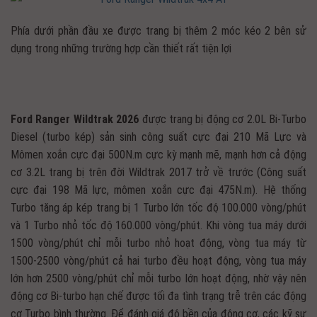
Phía dưới phần đầu xe được trang bị thêm 2 móc kéo 2 bên sử
dụng trong những trường hợp cần thiết rất tiện lợi
Ford Ranger Wildtrak 2026
được trang bị động cơ 2.0L Bi-Turbo
Diesel (turbo kép) sản sinh công suất cực đại 210 Mã Lực và
Mômen xoắn cực đại 500N.m cực kỳ mạnh mẽ, mạnh hơn cả động
cơ 3.2L trang bị trên đời Wildtrak 2017 trở về trước (Công suất
cực đại 198 Mã lực, mômen xoắn cực đại 475N.m). Hệ thống
Turbo tăng áp kép trang bị 1 Turbo lớn tốc độ 100.000 vòng/phút
và 1 Turbo nhỏ tốc độ 160.000 vòng/phút. Khi vòng tua máy dưới
1500 vòng/phút chỉ mỗi turbo nhỏ hoạt động, vòng tua máy từ
1500-2500 vòng/phút cả hai turbo đều hoạt động, vòng tua máy
lớn hơn 2500 vòng/phút chỉ mỗi turbo lớn hoạt động, nhờ vậy nên
động cơ Bi-turbo hạn chế được tối đa tình trạng trễ trên các động
cơ Turbo bình thường. Để đánh giá độ bền của động cơ, các kỹ sư