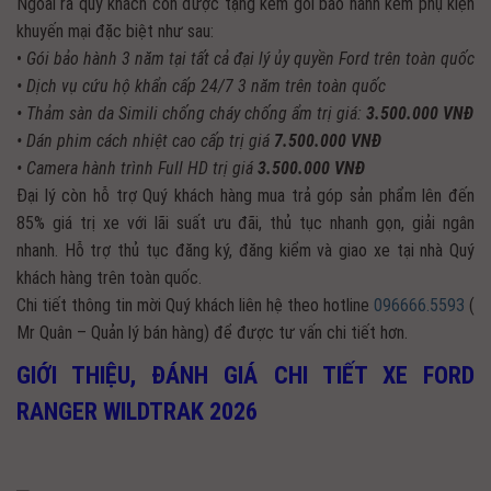
Ngoài ra quý khách còn được tặng kèm gói bảo hành kèm phụ kiện
khuyến mại đặc biệt như sau:
•
Gói bảo hành 3 năm tại tất cả đại lý ủy quyền Ford trên toàn quốc
• Dịch vụ cứu hộ khẩn cấp 24/7 3 năm trên toàn quốc
• Thảm sàn da Simili chống cháy chống ẩm trị giá:
3.500.000 VNĐ
• Dán phim cách nhiệt cao cấp trị giá
7.500.000 VNĐ
• Camera hành trình Full HD trị giá
3.500.000 VNĐ
Đại lý còn hỗ trợ Quý khách hàng mua trả góp sản phẩm lên đến
85% giá trị xe với lãi suất ưu đãi, thủ tục nhanh gọn, giải ngân
nhanh. Hỗ trợ thủ tục đăng ký, đăng kiểm và giao xe tại nhà Quý
khách hàng trên toàn quốc.
Chi tiết thông tin mời Quý khách liên hệ theo hotline
096666.5593
(
Mr Quân – Quản lý bán hàng) để được tư vấn chi tiết hơn.
GIỚI THIỆU, ĐÁNH GIÁ CHI TIẾT XE FORD
RANGER WILDTRAK 2026