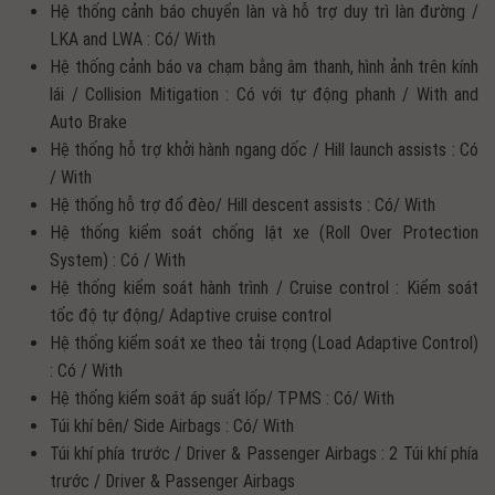
Hệ thống cảnh báo chuyển làn và hỗ trợ duy trì làn đường /
LKA and LWA : Có/ With
Hệ thống cảnh báo va chạm bằng âm thanh, hình ảnh trên kính
lái / Collision Mitigation : Có với tự động phanh / With and
Auto Brake
Hệ thống hỗ trợ khởi hành ngang dốc / Hill launch assists : Có
/ With
Hệ thống hỗ trợ đổ đèo/ Hill descent assists : Có/ With
Hệ thống kiểm soát chống lật xe (Roll Over Protection
System) : Có / With
Hệ thống kiểm soát hành trình / Cruise control : Kiểm soát
tốc độ tự động/ Adaptive cruise control
Hệ thống kiểm soát xe theo tải trọng (Load Adaptive Control)
: Có / With
Hệ thống kiểm soát áp suất lốp/ TPMS : Có/ With
Túi khí bên/ Side Airbags : Có/ With
Túi khí phía trước / Driver & Passenger Airbags : 2 Túi khí phía
trước / Driver & Passenger Airbags