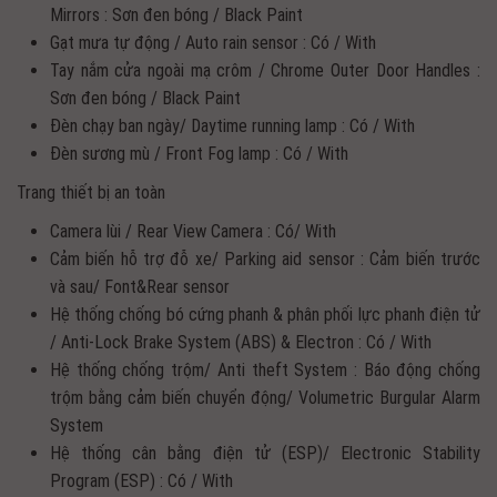
Mirrors : Sơn đen bóng / Black Paint
Gạt mưa tự động / Auto rain sensor : Có / With
Tay nắm cửa ngoài mạ crôm / Chrome Outer Door Handles :
Sơn đen bóng / Black Paint
Đèn chạy ban ngày/ Daytime running lamp : Có / With
Đèn sương mù / Front Fog lamp : Có / With
Trang thiết bị an toàn
Camera lùi / Rear View Camera : Có/ With
Cảm biến hỗ trợ đỗ xe/ Parking aid sensor : Cảm biến trước
và sau/ Font&Rear sensor
Hệ thống chống bó cứng phanh & phân phối lực phanh điện tử
/ Anti-Lock Brake System (ABS) & Electron : Có / With
Hệ thống chống trộm/ Anti theft System : Báo động chống
trộm bằng cảm biến chuyển động/ Volumetric Burgular Alarm
System
Hệ thống cân bằng điện tử (ESP)/ Electronic Stability
Program (ESP) : Có / With