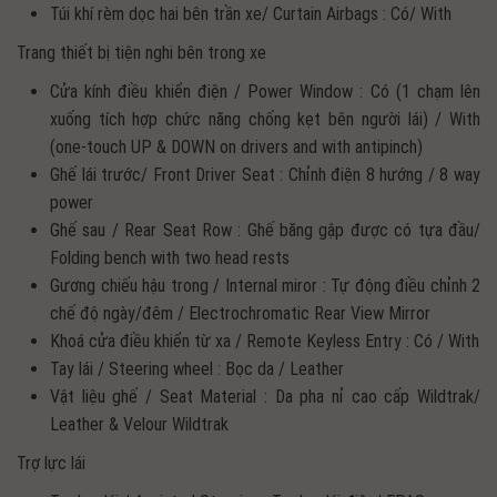
Túi khí rèm dọc hai bên trần xe/ Curtain Airbags : Có/ With
Trang thiết bị tiện nghi bên trong xe
Cửa kính điều khiển điện / Power Window : Có (1 chạm lên
xuống tích hợp chức năng chống kẹt bên người lái) / With
(one-touch UP & DOWN on drivers and with antipinch)
Ghế lái trước/ Front Driver Seat : Chỉnh điện 8 hướng / 8 way
power
Ghế sau / Rear Seat Row : Ghế băng gập được có tựa đầu/
Folding bench with two head rests
Gương chiếu hậu trong / Internal miror : Tự động điều chỉnh 2
chế độ ngày/đêm / Electrochromatic Rear View Mirror
Khoá cửa điều khiển từ xa / Remote Keyless Entry : Có / With
Tay lái / Steering wheel : Bọc da / Leather
Vật liệu ghế / Seat Material : Da pha nỉ cao cấp Wildtrak/
Leather & Velour Wildtrak
Trợ lực lái