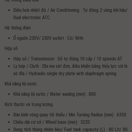
Điều hoà nhiệt độ / Air Conditioning : Tự động 2 vùng khí hậu/
Dual electronic ATC
Hệ thống điện
Ổ nguồn 230V/ 230V outlet : Có/ With
Hộp số
Hộp số / Transmission : Số tự động 10 cấp / 10 speeds AT
Ly hợp / Cluth : Đĩa ma sát đơn, điều khiển bằng thủy lực với lò
xò đĩa / Hydraulic single dry plate with diaphragm spring
Khả năng lội nước
Khả năng lội nước / Water wading (mm) : 800
Kích thước và trọng lượng
Bán kính vòng quay tối thiểu / Min Turning Radius (mm) : 6350
Chiều dài cơ sở / Wheel base (mm) : 3220
Dung tích thùng nhiên liệu/ Fuel tank capacity (L) : 80 Lít/ 80