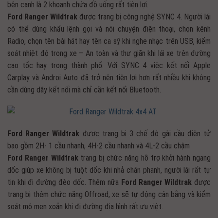
bên cạnh là 2 khoanh chứa đồ uống rất tiện lợi.
Ford Ranger Wildtrak
được trang bị công nghệ SYNC 4. Người lái
có thể dùng khẩu lệnh gọi và nói chuyện điện thoại, chọn kênh
Radio, chọn tên bài hát hay tên ca sỹ khi nghe nhạc trên USB, kiểm
soát nhiệt độ trong xe – An toàn và thư giãn khi lái xe trên đường
cao tốc hay trong thành phố. Với SYNC 4 việc kết nối Apple
Carplay và Androi Auto đã trở nên tiện lợi hơn rất nhiều khi không
cần dùng dây kết nối mà chỉ cần kết nối Bluetooth.
Ford Ranger Wildtrak
được trang bị 3 chế độ gài cầu điện tử
bao gồm 2H- 1 cầu nhanh, 4H-2 cầu nhanh và 4L-2 cầu chậm
Ford Ranger Wildtrak
trang bị chức năng hỗ trợ khởi hành ngang
dốc giúp xe không bị tuột dốc khi nhả chân phanh, người lái rất tự
tin khi đi đường đèo dốc. Thêm nữa
Ford Ranger Wildtrak
được
trang bị thêm chức năng Offroad, xe sẽ tự động cân bằng và kiểm
soát mô men xoắn khi đi đường địa hình rất ưu việt.