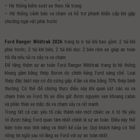
– Hệ thống kiểm soát xe theo tải trọng
– Hệ thống cảnh báo va chạm và hỗ trợ phanh khẩn cấp khi gặp
chướng ngại vật phía trước
Ford Ranger Wildtrak 2026
trang bị 6 túi khí bao gồm: 2 túi khí
phía trước, 2 túi khí bên, 2 túi khí dọc 2 bên rèm xe giúp an toàn
tối đa nếu rủi ro xảy ra va chạm
Để tăng thêm sự an toàn Ford Ranger Wildtrak trang bị hệ thống
khung gầm bằng thép Boron do chính hãng Ford sáng chế. Loại
thép đặc biệt này có độ cứng gấp 4 lần và nhẹ bằng 70% thép bình
thường. Có thể để chứng thực điều này khi quan sát các vụ va
chạm trên xe Ford thì xe đều giữ được nguyên vẹn khoang cabin
và phần thân xe mặc dù va chạm xảy ra rất mạnh.
Trong tất cả các yếu tố cấu thành nên một chiếc xe ô tô thì yếu
tố được hãng Ford quan tâm nhất chính là sự an toàn. Điều này thể
hiện trên mọi tính năng và thiết kế của xe. Quý khách hàng có thể
vững tin ngồi sau vô lăng xe Ford với sự an toàn nhất.