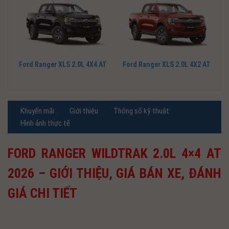
Ford Ranger XLS 2.0L 4X4 AT
Ford Ranger XLS 2.0L 4X2 AT
Khuyến mãi
Giới thiệu
Thông số kỹ thuật
Hình ảnh thực tế
FORD RANGER WILDTRAK 2.0L 4×4 AT
2026 – GIỚI THIỆU, GIÁ BÁN XE, ĐÁNH
GIÁ CHI TIẾT