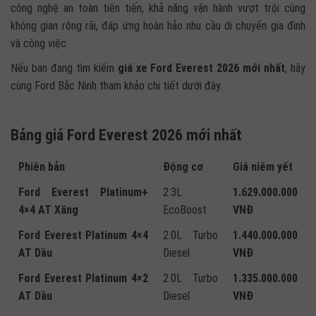
công nghệ an toàn tiên tiến, khả năng vận hành vượt trội cùng
không gian rộng rãi, đáp ứng hoàn hảo nhu cầu di chuyển gia đình
và công việc.
Nếu bạn đang tìm kiếm
giá xe Ford Everest 2026 mới nhất
, hãy
cùng Ford Bắc Ninh tham khảo chi tiết dưới đây.
Bảng giá Ford Everest 2026 mới nhất
Phiên bản
Động cơ
Giá niêm yết
Ford Everest Platinum+
2.3L
1.629.000.000
4×4 AT Xăng
EcoBoost
VNĐ
Ford Everest Platinum 4×4
2.0L Turbo
1.440.000.000
AT Dầu
Diesel
VNĐ
Ford Everest Platinum 4×2
2.0L Turbo
1.335.000.000
AT Dầu
Diesel
VNĐ