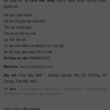
Khi mua xe tại
Ford Bắc Ninh
, khách hàng được hưởng nhiều
quyền lợi:
Giá bán cạnh tranh.
Hỗ trợ trả góp lên đến 85%.
Thủ tục nhanh gọn.
Thu xe cũ đổi xe mới.
Lái thử tận nơi.
Tư vấn bảo hiểm và đăng ký xe trọn gói.
Xe đủ màu, giao ngay khi có sẵn.
Hotline tư vấn:
096666.5593
Website:
www.fordbacninh.com
Địa chỉ:
Ford Bắc Ninh – Đường Nguyễn Văn Cừ, Phường Võ
Cường, Tỉnh Bắc Ninh.
Từ khóa:
everest ambiente
everest sport
everest titanium
everest wildtrak
ford bắc ninh
ford everest
giá xe ford everest
CÁC TIN LIÊN QUAN