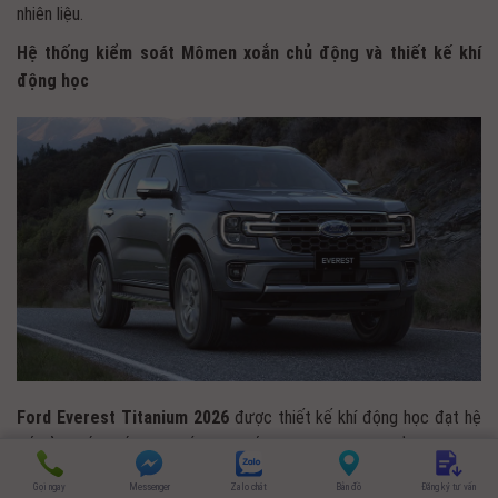
nhiên liệu.
Hệ thống kiểm soát Mômen xoắn chủ động và thiết kế khí
động học
Ford Everest Titanium 2026
được thiết kế khí động học đạt hệ
số cản thấp nhất giúp tiết kiệm tối đa nhiên liệu có thể. Tính năng
0966665593
Yêu cầu báo giá
kiểm soát mô men xoắn chủ động của
Ford Everest
sẽ tự động
Gọi ngay
Messenger
Zalo chát
Bản đồ
Đăng ký tư vấn