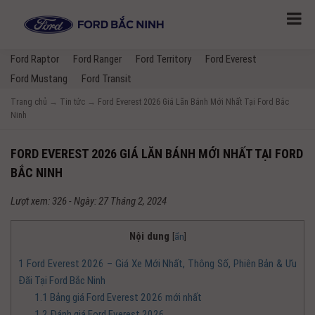
Ford Raptor
Ford Ranger
Ford Territory
Ford Everest
Ford Mustang
Ford Transit
Trang chủ
→
Tin tức
→
Ford Everest 2026 Giá Lăn Bánh Mới Nhất Tại Ford Bắc
Ninh
FORD EVEREST 2026 GIÁ LĂN BÁNH MỚI NHẤT TẠI FORD
BẮC NINH
Lượt xem: 326 - Ngày: 27 Tháng 2, 2024
Nội dung
[
ẩn
]
1
Ford Everest 2026 – Giá Xe Mới Nhất, Thông Số, Phiên Bản & Ưu
Đãi Tại Ford Bắc Ninh
1.1
Bảng giá Ford Everest 2026 mới nhất
1.2
Đánh giá Ford Everest 2026