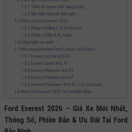
1.2.1
Thiết kế ngoại thất sang trọng
1.2.2
Nội thất rộng rãi, tiện nghi
1.3
Động cơ Ford Everest 2026
1.3.1
Động cơ Xăng 2.3L EcoBoost
1.3.2
Động cơ Dầu 2.0L Turbo
1.4
Công nghệ an toàn
1.5
Nên mua phiên bản Ford Everest 2026 nào?
1.5.1
Everest Active 4×2 AT
1.5.2
Everest Sport 4×2 AT
1.5.3
Everest Platinum 4×2 AT
1.5.4
Everest Platinum 4×4 AT
1.5.5
Everest Platinum+ 4×4 AT 2.3L Ecoboost
1.6
Mua Ford Everest 2026 tại Ford Bắc Ninh
Ford Everest 2026 – Giá Xe Mới Nhất,
Thông Số, Phiên Bản & Ưu Đãi Tại Ford
Bắc Ninh