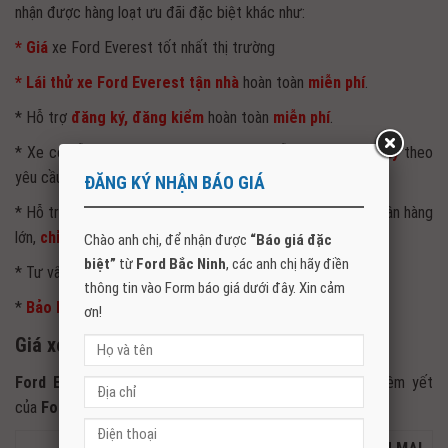
nhận được hàng loạt ưu đãi đặc biệt khác như:
* Giá
xe Ford Everest tốt nhất thị trường
* Lái thử xe Ford Everest tận nhà
hoàn toàn
miễn phí
.
* Hỗ trợ
đăng ký, đăng kiểm
hoàn toàn
miễn phí
.
* Xe có sẵn,
nhiều màu
để lựa chọn và sẵn sàng
giao ngay
theo
yêu cầu của khách hàng.
ĐĂNG KÝ NHẬN BÁO GIÁ
* Hỗ trợ
mua xe trả góp
với mức lãi suất ưu đãi từ các ngân hàng
lớn,
chỉ cần trả trước 20%
giá trị xe.
Chào anh chị, để nhận được
“Báo giá đặc
biệt”
từ
Ford Bắc Ninh
, các anh chị hãy điền
* Tư vấn
thủ tục nhanh chóng
, giao xe đúng hạn.
thông tin vào Form báo giá dưới đây. Xin cảm
*
Bảo hành
xe, phụ tùng
chính hãng lên đến 5 năm
.
ơn!
Giá xe Ford Everest 2026
Ford Everest 2026
hiện tại đã về đến Việt Nam. Giá niêm yết
của
Ford Everest 2026
như sau: