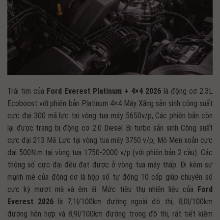
Trái tim của
Ford Everest Platinum + 4×4 2026
là động cơ 2.3L
Ecoboost với phiên bản Platinum 4×4 Máy Xăng sản sinh công suất
cực đại 300 mã lực tại vòng tua máy 5650v/p, Các phiên bản còn
lại được trang bị động cơ 2.0 Diesel Bi-turbo sản sinh Công suất
cực đại 213 Mã Lực tại vòng tua máy 3750 v/p, Mô Men xoắn cực
đại 500N.m tại vòng tua 1750-2000 v/p (với phiên bản 2 cầu). Các
thông số cực đại đều đạt được ở vòng tua máy thấp. Đi kèm sự
mạnh mẽ của động cơ là hộp số tự động 10 cấp giúp chuyển số
cực kỳ mượt mà và êm ái. Mức tiêu thụ nhiên liệu của
Ford
Everest 2026
là 7,1l/100km đường ngoài đô thị, 8,0l/100km
đường hỗn hợp và 8,9l/100km đường trong đô thị, rất tiết kiệm