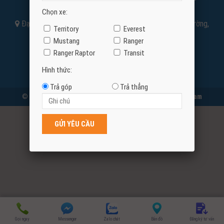
Hưng, Thành Phố Hà Nội
Chọn xe:
Đại Lý Bắc Ninh : Đường Nguyễn Văn Cừ, Phường Võ Cường,
Territory
Everest
Tỉnh Bắc Ninh
Mustang
Ranger
Email: quanhip205@gmail.com
Ranger Raptor
Transit
Hình thức:
Trả góp
Trả thẳng
© 2026
Ford Bắc Ninh - Đại lý chính hãng của Ford Việt Nam
0966665593
Yêu cầu báo giá
Gọi ngay
Messenger
Zalo chát
Bản đồ
Đăng ký tư vấn