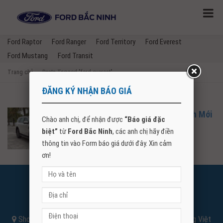
Ford Raptor
Ford Ranger
Ford Territory
Ford Everest
Ford Mustang
Ford Transit
Trang chủ
→
Posts Tagged "ford everest"
ĐĂNG KÝ NHẬN BÁO GIÁ
Ford Everest 2026 Giá Lăn Bánh Mới
Chào anh chị, để nhận được
“Báo giá đặc
Nhất Tại Ford Bắc Ninh
biệt”
từ
Ford Bắc Ninh
, các anh chị hãy điền
thông tin vào Form báo giá dưới đây. Xin cảm
ơn!
FORD BẮC NINH
Điện thoại:
096666.5593
Showroom Hà Nội: Số 3 Đường Nguyễn Văn Linh, Phường Việt