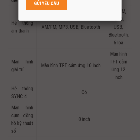
điện
AM/FM,
MP3,
Hệ thống
AM/FM, MP3, USB, Bluetooth
USB,
âm thanh
Bluetooth,
6 loa
Màn hình
Màn hình
TFT cảm
Màn hình TFT cảm ứng 10 inch
giải trí
ứng 12
inch
Hệ thống
Có
SYNC 4
Màn hình
cụm đồng
8 inch
hồ kỹ thuật
số