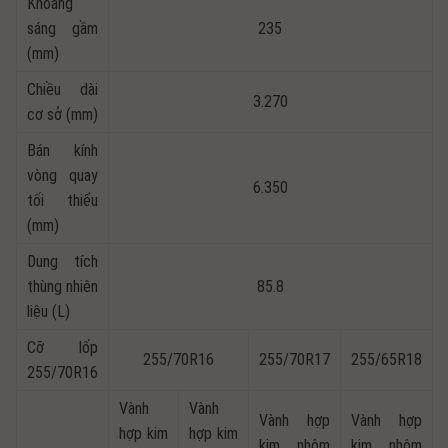
Khoảng
sáng gầm
235
(mm)
Chiều dài
3.270
cơ sở (mm)
Bán kính
vòng quay
6.350
tối thiểu
(mm)
Dung tích
thùng nhiên
85.8
liệu (L)
Cỡ lốp
255/70R16
255/70R17
255/65R18
255/70R16
Vành
Vành
Vành hợp
Vành hợp
hợp kim
hợp kim
kim nhôm
kim nhôm