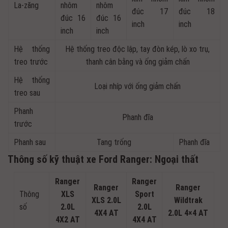
La-zăng
nhôm
nhôm
đúc 17
đúc 18
đúc 16
đúc 16
inch
inch
inch
inch
Hệ thống
Hệ thống treo độc lập, tay đòn kép, lò xo trụ,
treo trước
thanh cân bằng và ống giảm chấn
Hệ thống
Loại nhíp với ống giảm chấn
treo sau
Phanh
Phanh đĩa
trước
Phanh sau
Tang trống
Phanh đĩa
Thông số kỹ thuật xe Ford Ranger: Ngoại thất
Ranger
Ranger
Ranger
Ranger
Thông
XLS
Sport
XLS 2.0L
Wildtrak
số
2.0L
2.0L
4X4 AT
2.0L 4×4 AT
4X2 AT
4X4 AT