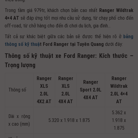
Trong tầm giá 979tr, khách chọn bản cao nhất
Ranger Wildtrak
4×4 AT
sẽ đáp ứng tốt mọi nhu cầu sử dụng, từ chạy phố cho đến
off-road, từ chở hàng cho đến đi chơi du lịch, gia đình…
Tất cả sự khác biệt giữa các bản sẽ được thể hiện rõ ở
bảng
thông số kỹ thuậ
t Ford Ranger tại Tuyên Quang
dưới đây:
Thông số kỹ thuật xe Ford Ranger: Kích thước –
Trọng lượng
Ranger
Ranger
Ranger
Ranger
XLS
XLS
Wildtrak
Thông số
Sport 2.0L
2.0L
2.0L
2.0L 4×4
4X4 AT
4X2 AT
4X4 AT
AT
5.362 x
Dài x rộng
5.320 x 1.918 x 1.875
1.918 x
x cao (mm)
1.875