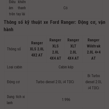
Điều khiển
âm thanh
Có
trên tay lái
Thông số kỹ thuật xe Ford Ranger: Động cơ, vận
hành
Ranger
Ranger
Ranger
Ranger
XLS
XLT
Wildtrak
Thông số
XLS 2.0L
2.0L
2.0L
2.0L 4×4
4X2 AT
4X4 AT
4X4 AT
AT
Loại cabin
Cabin kép
Bi Turbo
Động cơ
Turbo diesel 2.0L i4 TDCi
diesel 2.0L
i4 TDCi
Dung tích xi
1.996
lanh