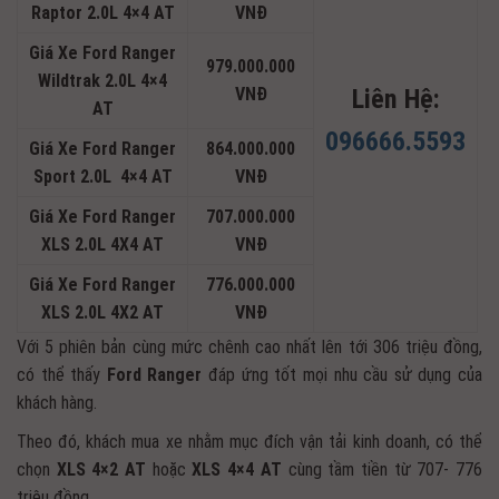
Raptor 2.0L 4×4 AT
VNĐ
Giá Xe Ford Ranger
979.000.000
Wildtrak 2.0L 4×4
VNĐ
Liên Hệ:
AT
096666.5593
Giá Xe Ford Ranger
864.000.000
Sport 2.0L 4×4 AT
VNĐ
Giá Xe Ford Ranger
707.000.000
XLS 2.0L 4X4 AT
VNĐ
Giá Xe Ford Ranger
776.000.000
XLS 2.0L 4X2 AT
VNĐ
Với 5 phiên bản cùng mức chênh cao nhất lên tới 306 triệu đồng,
có thể thấy
Ford Ranger
đáp ứng tốt mọi nhu cầu sử dụng của
khách hàng.
Theo đó, khách mua xe nhằm mục đích vận tải kinh doanh, có thể
chọn
XLS 4×2 AT
hoặc
XLS 4×4 AT
cùng tầm tiền từ 707- 776
triệu đồng.