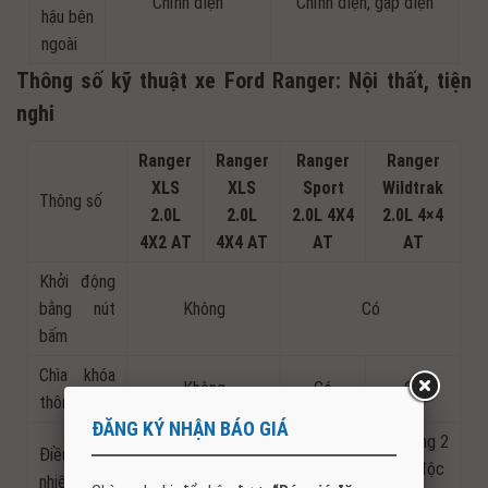
Chỉnh điện
Chỉnh điện, gập điện
hậu bên
ngoài
Thông số kỹ thuật xe Ford Ranger: Nội thất, tiện
nghi
Ranger
Ranger
Ranger
Ranger
XLS
XLS
Sport
Wildtrak
Thông số
2.0L
2.0L
2.0L 4X4
2.0L 4×4
4X2 AT
4X4 AT
AT
AT
Khởi động
bằng nút
Không
Có
bấm
Chìa khóa
Không
Có
Có
thông minh
ĐĂNG KÝ NHẬN BÁO GIÁ
Tự động 2
Điều hòa
Chỉnh tay
vùng độc
nhiệt độ