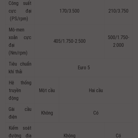
Công suất
cực đại
170/3.500
210/3.750
(PS/rpm)
Mô-men
xoắn cực
500/1.750-
405/1.750-2.500
đại
2.000
(Nm/rpm)
Tiêu chuẩn
Euro 5
khí thải
Hệ thống
truyền
Một cầu
Hai cầu
động
Gài cầu
Không
Có
điện
Kiểm soát
đường địa
Không
Có