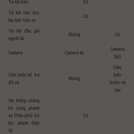
Túi khí bên
Có
Túi khí rèm dọc
Có
hai bên trần xe
Túi khí đầu gối
Không
Có
người lái
Camera
Camera
Camera lùi
360
Cảm
Cảm biến hỗ trợ
biến
Không
đỗ xe
trước và
sau
Hệ thống chống
bó cứng phanh
và Phân phối trợ
Có
lực phanh điện
tử