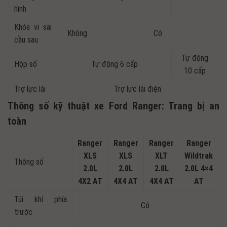
hình
Khóa vi sai
Không
Có
cầu sau
Tự động
Hộp số
Tự động 6 cấp
10 cấp
Trợ lực lái
Trợ lực lái điện
Thông số kỹ thuật xe Ford Ranger: Trang bị an
toàn
Ranger
Ranger
Ranger
Ranger
XLS
XLS
XLT
Wildtrak
Thông số
2.0L
2.0L
2.0L
2.0L 4×4
4X2 AT
4X4 AT
4X4 AT
AT
Túi khí phía
Có
trước