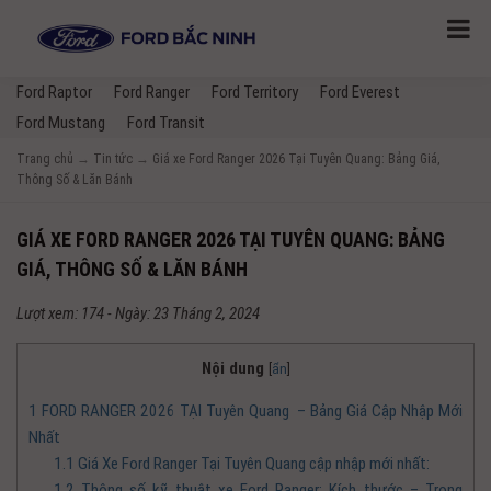
Ford Raptor
Ford Ranger
Ford Territory
Ford Everest
Ford Mustang
Ford Transit
Trang chủ
→
Tin tức
→
Giá xe Ford Ranger 2026 Tại Tuyên Quang: Bảng Giá,
Thông Số & Lăn Bánh
GIÁ XE FORD RANGER 2026 TẠI TUYÊN QUANG: BẢNG
GIÁ, THÔNG SỐ & LĂN BÁNH
Lượt xem: 174 - Ngày: 23 Tháng 2, 2024
Nội dung
[
ẩn
]
1
FORD RANGER 2026 TẠI Tuyên Quang – Bảng Giá Cập Nhập Mới
Nhất
1.1
Giá Xe Ford Ranger Tại Tuyên Quang cập nhập mới nhất:
1.2
Thông số kỹ thuật xe Ford Ranger: Kích thước – Trọng