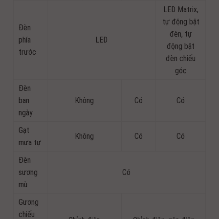
LED Matrix,
tự động bật
Đèn
đèn, tự
phía
LED
động bật
trước
đèn chiếu
góc
Đèn
ban
Không
Có
Có
ngày
Gạt
Không
Có
Có
mưa tự
Đèn
sương
Có
mù
Gương
chiếu