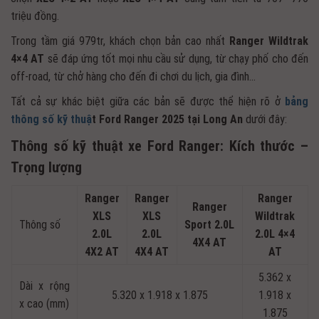
triệu đồng.
Trong tầm giá 979tr, khách chọn bản cao nhất
Ranger Wildtrak
4×4 AT
sẽ đáp ứng tốt mọi nhu cầu sử dụng, từ chạy phố cho đến
off-road, từ chở hàng cho đến đi chơi du lịch, gia đình…
Tất cả sự khác biệt giữa các bản sẽ được thể hiện rõ ở
bảng
thông số kỹ thuậ
t Ford Ranger 2025 tại Long An
dưới đây:
Thông số kỹ thuật xe Ford Ranger: Kích thước –
Trọng lượng
Ranger
Ranger
Ranger
Ranger
XLS
XLS
Wildtrak
Thông số
Sport 2.0L
2.0L
2.0L
2.0L 4×4
4X4 AT
4X2 AT
4X4 AT
AT
5.362 x
Dài x rộng
5.320 x 1.918 x 1.875
1.918 x
x cao (mm)
1.875