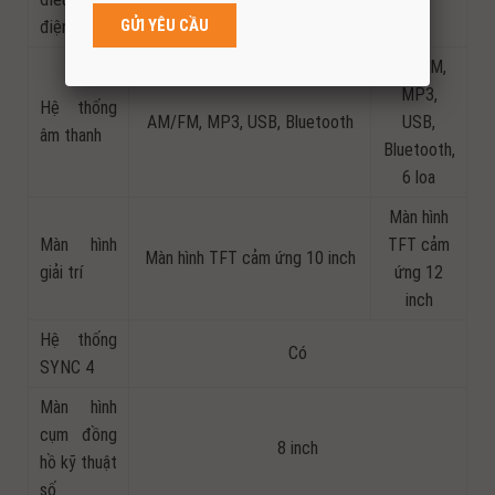
kẹt cho hàng ghế trước
điện
AM/FM,
MP3,
Hệ thống
AM/FM, MP3, USB, Bluetooth
USB,
âm thanh
Bluetooth,
6 loa
Màn hình
Màn hình
TFT cảm
Màn hình TFT cảm ứng 10 inch
giải trí
ứng 12
inch
Hệ thống
Có
SYNC 4
Màn hình
cụm đồng
8 inch
hồ kỹ thuật
số