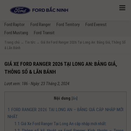
Ford Raptor
Ford Ranger
Ford Territory
Ford Everest
Ford Mustang
Ford Transit
Trang chủ
→
Tin tức
→
Giá Xe Ford Ranger 2026 Tại Long An: Bảng Giá, Thông Số
& Lăn Bánh
GIÁ XE FORD RANGER 2026 TẠI LONG AN: BẢNG GIÁ,
THÔNG SỐ & LĂN BÁNH
Lượt xem: 186 - Ngày: 23 Tháng 2, 2024
Nội dung
[
ẩn
]
1
FORD RANGER 2026 TẠI LONG AN – BẢNG GIÁ CẬP NHẬP MỚI
NHẤT
1.1
Giá Xe Ford Ranger Tại Long An cập nhập mới nhất:
1.2
Thông số kỹ thuật xe Ford Ranger: Kích thước – Trọng