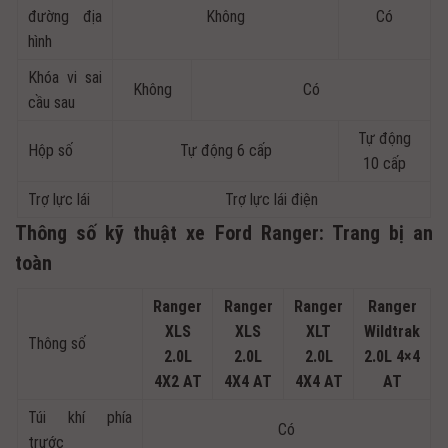
đường địa
Không
Có
hình
Khóa vi sai
Không
Có
cầu sau
Tự động
Hộp số
Tự động 6 cấp
10 cấp
Trợ lực lái
Trợ lực lái điện
Thông số kỹ thuật xe Ford Ranger: Trang bị an
toàn
Ranger
Ranger
Ranger
Ranger
XLS
XLS
XLT
Wildtrak
Thông số
2.0L
2.0L
2.0L
2.0L 4×4
4X2 AT
4X4 AT
4X4 AT
AT
Túi khí phía
Có
trước