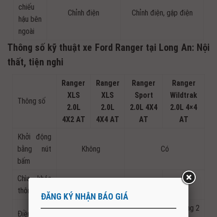
chiếu
Chỉnh điện
Chỉnh điện, gập điện
hậu bên
ngoài
Thông số kỹ thuật xe Ford Ranger tại Long An: Nội
thất, tiện nghi
Ranger
Ranger
Ranger
Ranger
XLS
XLS
Sport
Wildtrak
Thông số
2.0L
2.0L
2.0L 4X4
2.0L 4×4
4X2 AT
4X4 AT
AT
AT
Khởi động
bằng nút
Không
Có
bấm
Chìa khóa
Không
Có
Có
thông minh
ĐĂNG KÝ NHẬN BÁO GIÁ
Tự động 2
Điều hòa