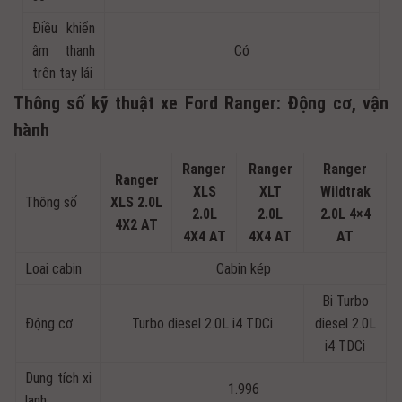
Điều khiển
âm thanh
Có
trên tay lái
Thông số kỹ thuật xe Ford Ranger: Động cơ, vận
hành
Ranger
Ranger
Ranger
Ranger
XLS
XLT
Wildtrak
Thông số
XLS 2.0L
2.0L
2.0L
2.0L 4×4
4X2 AT
4X4 AT
4X4 AT
AT
Loại cabin
Cabin kép
Bi Turbo
Động cơ
Turbo diesel 2.0L i4 TDCi
diesel 2.0L
i4 TDCi
Dung tích xi
1.996
lanh