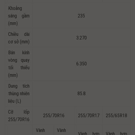
Khoảng
sáng gầm
235
(mm)
Chiều dài
3.270
cơ sở (mm)
Bán kính
vòng quay
6.350
tối thiểu
(mm)
Dung tích
thùng nhiên
85.8
liệu (L)
Cỡ lốp
255/70R16
255/70R17
255/65R18
255/70R16
Vành
Vành
Vành hợp
Vành hợp