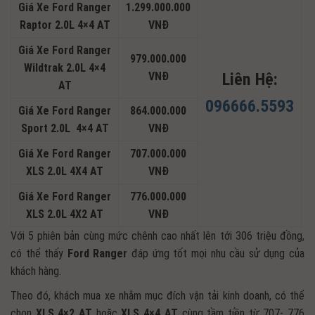
Giá Xe Ford Ranger
1.299.000.000
Raptor 2.0L 4×4 AT
VNĐ
Giá Xe Ford Ranger
979.000.000
Wildtrak 2.0L 4×4
VNĐ
Liên Hệ:
AT
096666.5593
Giá Xe Ford Ranger
864.000.000
Sport 2.0L 4×4 AT
VNĐ
Giá Xe Ford Ranger
707.000.000
XLS 2.0L 4X4 AT
VNĐ
Giá Xe Ford Ranger
776.000.000
XLS 2.0L 4X2 AT
VNĐ
Với 5 phiên bản cùng mức chênh cao nhất lên tới 306 triệu đồng,
có thể thấy
Ford Ranger
đáp ứng tốt mọi nhu cầu sử dụng của
khách hàng.
Theo đó, khách mua xe nhằm mục đích vận tải kinh doanh, có thể
chọn
XLS 4×2 AT
hoặc
XLS 4×4 AT
cùng tầm tiền từ 707- 776