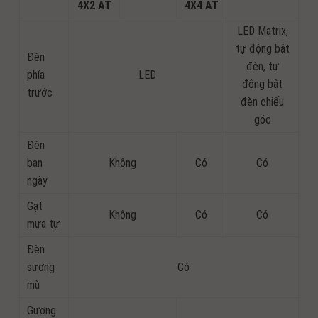
4X2 AT
4X4 AT
LED Matrix,
tự động bật
Đèn
đèn, tự
phía
LED
động bật
trước
đèn chiếu
góc
Đèn
ban
Không
Có
Có
ngày
Gạt
Không
Có
Có
mưa tự
Đèn
sương
Có
mù
Gương