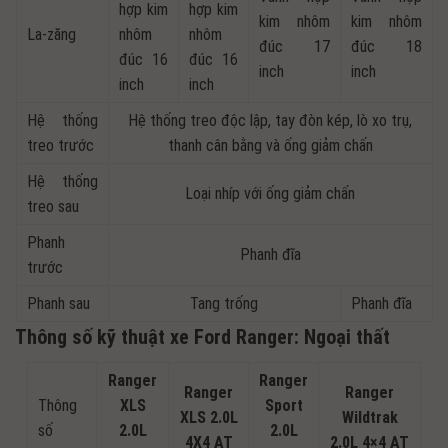
hợp kim
hợp kim
kim nhôm
kim nhôm
La-zăng
nhôm
nhôm
đúc 17
đúc 18
đúc 16
đúc 16
inch
inch
inch
inch
Hệ thống
Hệ thống treo độc lập, tay đòn kép, lò xo trụ,
treo trước
thanh cân bằng và ống giảm chấn
Hệ thống
Loại nhíp với ống giảm chấn
treo sau
Phanh
Phanh đĩa
trước
Phanh sau
Tang trống
Phanh đĩa
Thông số kỹ thuật xe Ford Ranger: Ngoại thất
Ranger
Ranger
Ranger
Ranger
Thông
XLS
Sport
XLS 2.0L
Wildtrak
số
2.0L
2.0L
4X4 AT
2.0L 4×4 AT