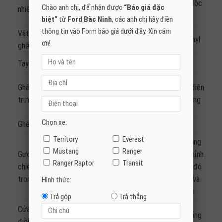
Chỉnh tay
vùng độc
Chào anh chị, để nhận được
“Báo giá đặc
nhiệt độ
lập
biệt”
từ
Ford Bắc Ninh
, các anh chị hãy điền
thông tin vào Form báo giá dưới đây. Xin cảm
Vật liệu
Nỉ
Da Vinyl
Da Vinyl
ơn!
ghế
Tay lái
Thường
Bọc da
Chỉnh
Ghế lái
Chỉnh điện
Chỉnh tay 4 hướng
tay 6
trước
8 hướng
hướng
Chọn xe:
Ghế sau
Có tính năng gập ghế và tựa đầu
Territory
Everest
Tự động
Mustang
Ranger
Gương
điều chỉnh
Chỉnh tay 2 chế độ ngày và
Ranger Raptor
Transit
chiếu hậu
2 chế độ
đêm
trong
ngày và
Hình thức:
đêm
Trả góp
Trả thẳng
Cửa kính
1 chạm lên xuống tích hợp chức năng chống
điều khiển