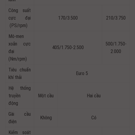
Công suất
cực đại
170/3.500
210/3.750
(PS/rpm)
Mô-men
xoắn cực
500/1.750-
405/1.750-2.500
đại
2.000
(Nm/rpm)
Tiêu chuẩn
Euro 5
khí thải
Hệ thống
truyền
Một cầu
Hai cầu
động
Gài cầu
Không
Có
điện
Kiểm soát