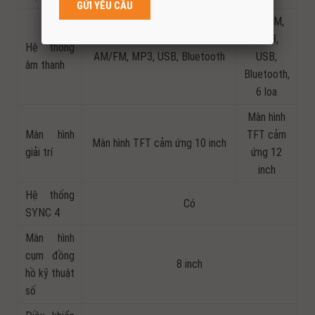
AM/FM,
MP3,
Hệ thống
AM/FM, MP3, USB, Bluetooth
USB,
âm thanh
Bluetooth,
6 loa
Màn hình
Màn hình
TFT cảm
Màn hình TFT cảm ứng 10 inch
giải trí
ứng 12
inch
Hệ thống
Có
SYNC 4
Màn hình
cụm đồng
8 inch
hồ kỹ thuật
số