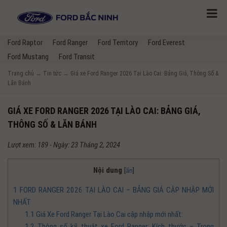
Ford Raptor
Ford Ranger
Ford Territory
Ford Everest
Ford Mustang
Ford Transit
Trang chủ
→
Tin tức
→
Giá xe Ford Ranger 2026 Tại Lào Cai: Bảng Giá, Thông Số &
Lăn Bánh
GIÁ XE FORD RANGER 2026 TẠI LÀO CAI: BẢNG GIÁ,
THÔNG SỐ & LĂN BÁNH
Lượt xem: 189 - Ngày: 23 Tháng 2, 2024
Nội dung
[
ẩn
]
1
FORD RANGER 2026 TẠI LÀO CAI – BẢNG GIÁ CẬP NHẬP MỚI
NHẤT
1.1
Giá Xe Ford Ranger Tại Lào Cai cập nhập mới nhất:
1.2
Thông số kỹ thuật xe Ford Ranger: Kích thước – Trọng