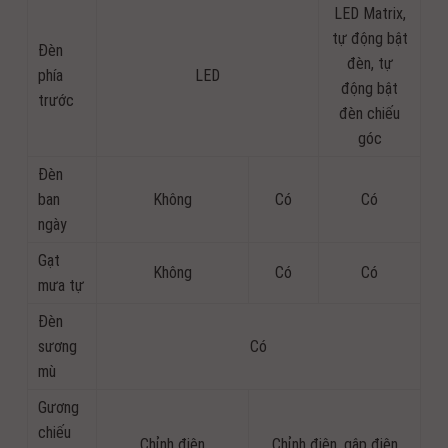
LED Matrix,
tự động bật
Đèn
đèn, tự
phía
LED
động bật
trước
đèn chiếu
góc
Đèn
ban
Không
Có
Có
ngày
Gạt
Không
Có
Có
mưa tự
Đèn
sương
Có
mù
Gương
chiếu
Chỉnh điện
Chỉnh điện, gập điện