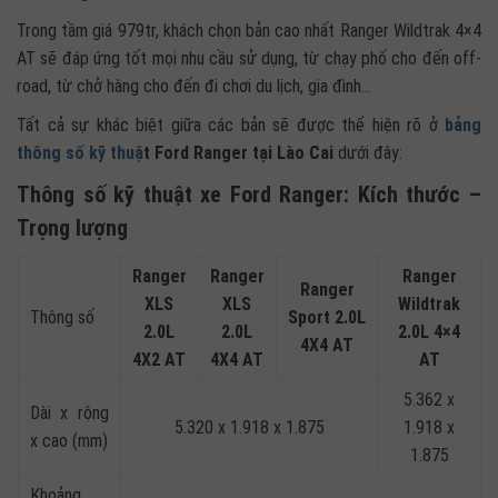
Trong tầm giá 979tr, khách chọn bản cao nhất Ranger Wildtrak 4×4
AT sẽ đáp ứng tốt mọi nhu cầu sử dụng, từ chạy phố cho đến off-
road, từ chở hàng cho đến đi chơi du lịch, gia đình…
Tất cả sự khác biệt giữa các bản sẽ được thể hiện rõ ở
bảng
thông số kỹ thuậ
t Ford Ranger tại Lào Cai
dưới đây:
Thông số kỹ thuật xe Ford Ranger: Kích thước –
Trọng lượng
Ranger
Ranger
Ranger
Ranger
XLS
XLS
Wildtrak
Thông số
Sport 2.0L
2.0L
2.0L
2.0L 4×4
4X4 AT
4X2 AT
4X4 AT
AT
5.362 x
Dài x rộng
5.320 x 1.918 x 1.875
1.918 x
x cao (mm)
1.875
Khoảng