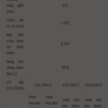
sáng gầm
235
(mm)
Chiều dài
3.270
cơ sở (mm)
Bán kính
vòng quay
6.350
tối thiểu
(mm)
Dung tích
thùng nhiên
85.8
liệu (L)
Cỡ lốp
255/70R16
255/70R17
255/65R18
255/70R16
Vành
Vành
Vành hợp
Vành hợp
hợp kim
hợp kim
kim nhôm
kim nhôm