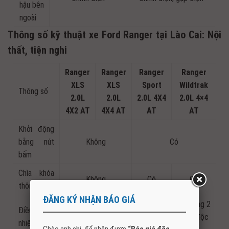
hậu bên
ngoài
Thông số kỹ thuật xe Ford Ranger tại Lào Cai: Nội
thất, tiện nghi
Ranger
Ranger
Ranger
Ranger
XLS
XLS
Sport
Wildtrak
Thông số
2.0L
2.0L
2.0L 4X4
2.0L 4×4
4X2 AT
4X4 AT
AT
AT
Khởi động
bằng nút
Không
Có
bấm
Chìa khóa
Không
Có
Có
thông minh
ĐĂNG KÝ NHẬN BÁO GIÁ
Tự động 2
Điều hòa
Chỉnh tay
vùng độc
nhiệt độ