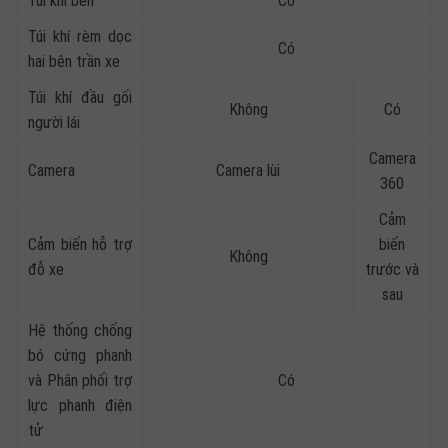
Túi khí bên
Có
Túi khí rèm dọc
Có
hai bên trần xe
Túi khí đầu gối
Không
Có
người lái
Camera
Camera
Camera lùi
360
Cảm
Cảm biến hỗ trợ
biến
Không
đỗ xe
trước và
sau
Hệ thống chống
bó cứng phanh
và Phân phối trợ
Có
lực phanh điện
tử