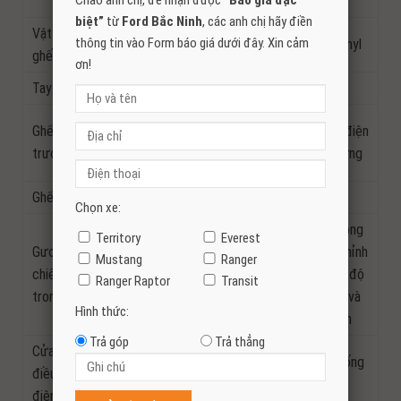
Chào anh chị, để nhận được
“Báo giá đặc
lập
biệt”
từ
Ford Bắc Ninh
, các anh chị hãy điền
Vật liệu
thông tin vào Form báo giá dưới đây. Xin cảm
Nỉ
Da Vinyl
Da Vinyl
ghế
ơn!
Tay lái
Thường
Bọc da
Chỉnh
Ghế lái
Chỉnh điện
Chỉnh tay 4 hướng
tay 6
trước
8 hướng
hướng
Ghế sau
Có tính năng gập ghế và tựa đầu
Chọn xe:
Tự động
Territory
Everest
Gương
điều chỉnh
Mustang
Ranger
Chỉnh tay 2 chế độ ngày và
chiếu hậu
2 chế độ
Ranger Raptor
Transit
đêm
trong
ngày và
Hình thức:
đêm
Trả góp
Trả thẳng
Cửa kính
1 chạm lên xuống tích hợp chức năng chống
điều khiển
kẹt cho hàng ghế trước
điện