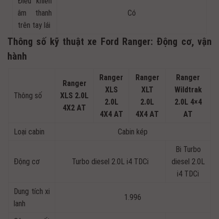
Điều khiển
âm thanh
Có
trên tay lái
Thông số kỹ thuật xe Ford Ranger: Động cơ, vận
hành
Ranger
Ranger
Ranger
Ranger
XLS
XLT
Wildtrak
Thông số
XLS 2.0L
2.0L
2.0L
2.0L 4×4
4X2 AT
4X4 AT
4X4 AT
AT
Loại cabin
Cabin kép
Bi Turbo
Động cơ
Turbo diesel 2.0L i4 TDCi
diesel 2.0L
i4 TDCi
Dung tích xi
1.996
lanh