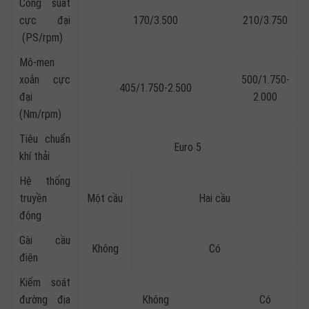
Công suất
cực đại
170/3.500
210/3.750
(PS/rpm)
Mô-men
xoắn cực
500/1.750-
405/1.750-2.500
đại
2.000
(Nm/rpm)
Tiêu chuẩn
Euro 5
khí thải
Hệ thống
truyền
Một cầu
Hai cầu
động
Gài cầu
Không
Có
điện
Kiểm soát
đường địa
Không
Có