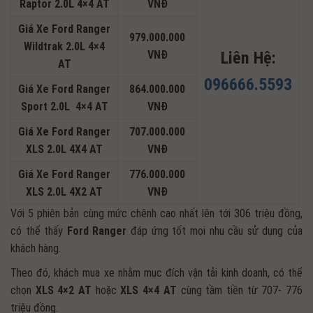
Raptor 2.0L 4×4 AT
VNĐ
Giá Xe Ford Ranger
979.000.000
Wildtrak 2.0L 4×4
VNĐ
Liên Hệ:
AT
096666.5593
Giá Xe Ford Ranger
864.000.000
Sport 2.0L 4×4 AT
VNĐ
Giá Xe Ford Ranger
707.000.000
XLS 2.0L 4X4 AT
VNĐ
Giá Xe Ford Ranger
776.000.000
XLS 2.0L 4X2 AT
VNĐ
Với 5 phiên bản cùng mức chênh cao nhất lên tới 306 triệu đồng,
có thể thấy
Ford Ranger
đáp ứng tốt mọi nhu cầu sử dụng của
khách hàng.
Theo đó, khách mua xe nhằm mục đích vận tải kinh doanh, có thể
chọn
XLS 4×2 AT
hoặc
XLS 4×4 AT
cùng tầm tiền từ 707- 776
triệu đồng.