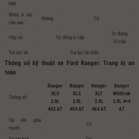
hình
Khóa vi sai
Không
Có
cầu sau
Tự động
Hộp số
Tự động 6 cấp
10 cấp
Trợ lực lái
Trợ lực lái điện
Thông số kỹ thuật xe Ford Ranger: Trang bị an
toàn
Ranger
Ranger
Ranger
Ranger
XLS
XLS
XLT
Wildtrak
Thông số
2.0L
2.0L
2.0L
2.0L 4×4
4X2 AT
4X4 AT
4X4 AT
AT
Túi khí phía
Có
trước