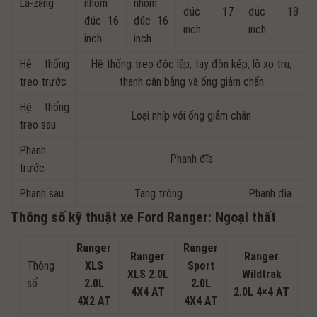
La-zăng
nhôm
nhôm
đúc 17
đúc 18
đúc 16
đúc 16
inch
inch
inch
inch
Hệ thống
Hệ thống treo độc lập, tay đòn kép, lò xo trụ,
treo trước
thanh cân bằng và ống giảm chấn
Hệ thống
Loại nhíp với ống giảm chấn
treo sau
Phanh
Phanh đĩa
trước
Phanh sau
Tang trống
Phanh đĩa
Thông số kỹ thuật xe Ford Ranger: Ngoại thất
Ranger
Ranger
Ranger
Ranger
Thông
XLS
Sport
XLS 2.0L
Wildtrak
số
2.0L
2.0L
4X4 AT
2.0L 4×4 AT
4X2 AT
4X4 AT