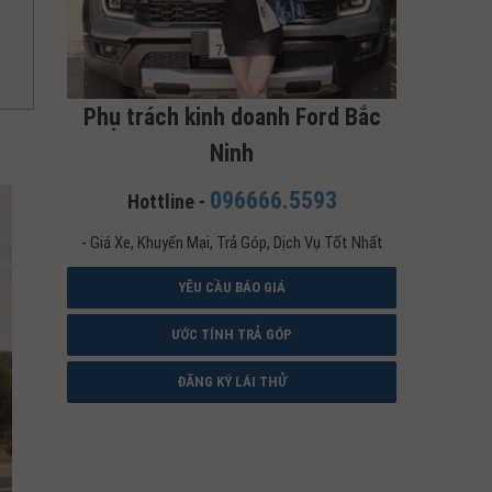
Phụ trách kinh doanh Ford Bắc
Ninh
096666.5593
Hottline -
- Giá Xe, Khuyến Mại, Trả Góp, Dịch Vụ Tốt Nhất
YÊU CẦU BÁO GIÁ
ƯỚC TÍNH TRẢ GÓP
ĐĂNG KÝ LÁI THỬ