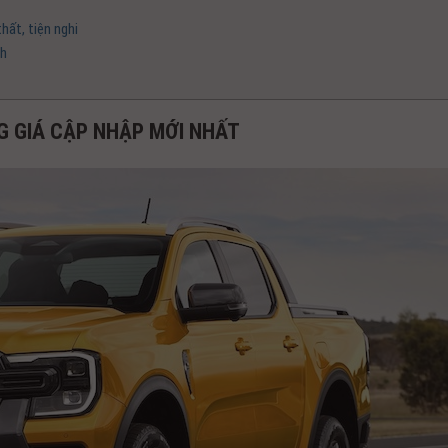
hất, tiện nghi
nh
G GIÁ CẬP NHẬP MỚI NHẤT