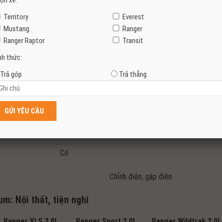
ọn xe:
Phanh đĩa
Territory
Everest
Tang trống
Phanh đĩa
Mustang
Ranger
ất
Ranger Raptor
Transit
r XLS 2.0L 4X4
Ranger Sport
Ranger Wildtrak 2.0L 4×4
nh thức:
AT
2.0L 4X4 AT
AT
Trả góp
Trả thẳng
LED Matrix, tự động bật đèn,
LED
tự động bật đèn chiếu góc
Có
Có
Có
Có
Có
Chỉnh điện, gập điện
m: Nội thất, tiện nghi
Ranger XLS 2.0L
Ranger Sport 2.0L
Ranger Wildtrak 2.0L