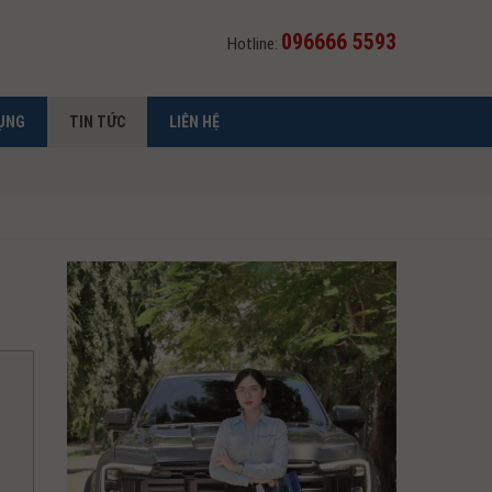
096666 5593
Hotline:
ỤNG
TIN TỨC
LIÊN HỆ