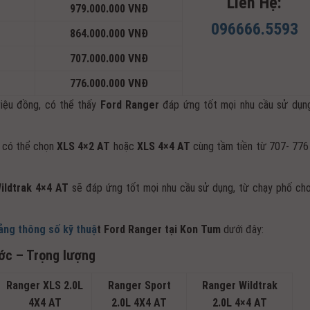
Liên Hệ:
979.000.000 VNĐ
096666.5593
864.000.000 VNĐ
707.000.000 VNĐ
776.000.000 VNĐ
iệu đồng, có thể thấy
Ford Ranger
đáp ứng tốt mọi nhu cầu sử dụn
, có thể chọn
XLS 4×2 AT
hoặc
XLS 4×4 AT
cùng tầm tiền từ 707- 776 
ildtrak 4×4 AT
sẽ đáp ứng tốt mọi nhu cầu sử dụng, từ chạy phố ch
ảng thông số kỹ thuậ
t Ford Ranger tại Kon Tum
dưới đây:
ước – Trọng lượng
Ranger XLS 2.0L
Ranger Sport
Ranger Wildtrak
4X4 AT
2.0L 4X4 AT
2.0L 4×4 AT