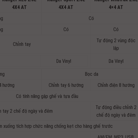
4X4 AT
4X4 AT
4×4 AT
ng
Có
ng
Có
Có
Tự động 2 vùng độc
Chỉnh tay
lập
ỉ
Da Vinyl
Da Vinyl
ng
Bọc da
 4 hướng
Chỉnh tay 6 hướng
Chỉnh điện 8 hướng
Có tính năng gập ghế và tựa đầu
Tự động điều chỉnh 2
h tay 2 chế độ ngày và đêm
chế độ ngày và đêm
n xuống tích hợp chức năng chống kẹt cho hàng ghế trước
AM/FM, MP3, USB,