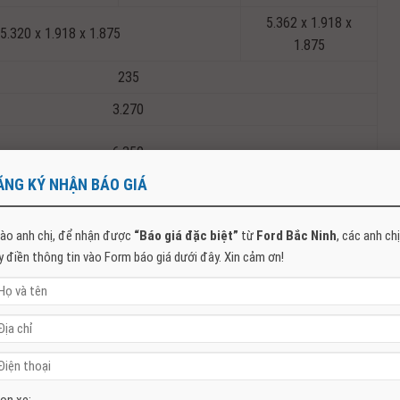
5.362 x 1.918 x
5.320 x 1.918 x 1.875
1.875
235
3.270
6.350
ĂNG KÝ NHẬN BÁO GIÁ
85.8
ào anh chị, để nhận được
“Báo giá đặc biệt”
từ
Ford Bắc Ninh
, các anh chị
70R16
255/70R17
255/65R18
y điền thông tin vào Form báo giá dưới đây. Xin cảm ơn!
Vành hợp kim
Vành hợp kim
Vành hợp kim nhôm
nhôm đúc 16 inch
nhôm đúc 17 inch
đúc 18 inch
c lập, tay đòn kép, lò xo trụ, thanh cân bằng và ống giảm chấn
Loại nhíp với ống giảm chấn