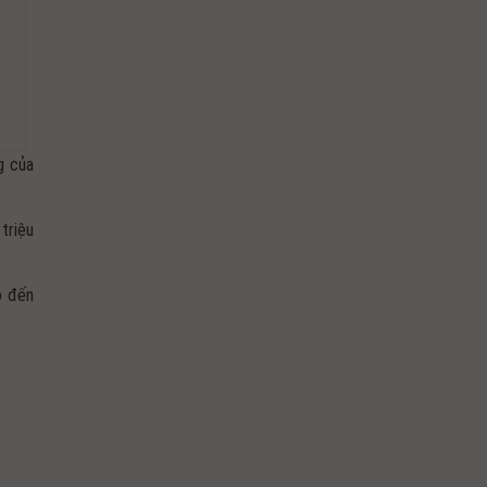
g của
triệu
o đến