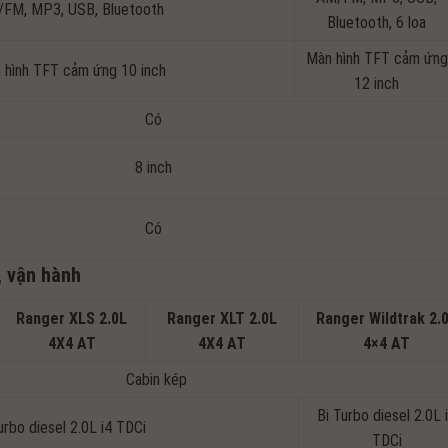
FM, MP3, USB, Bluetooth
Bluetooth, 6 loa
Màn hình TFT cảm ứng
 hình TFT cảm ứng 10 inch
12 inch
Có
8 inch
Có
, vận hành
Ranger XLS 2.0L
Ranger XLT 2.0L
Ranger Wildtrak 2.
4X4 AT
4X4 AT
4×4 AT
Cabin kép
Bi Turbo diesel 2.0L 
urbo diesel 2.0L i4 TDCi
TDCi