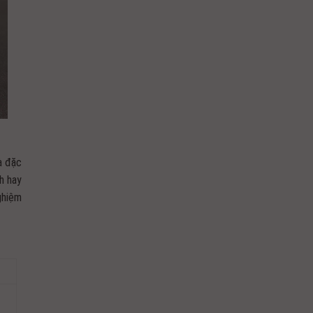
à đặc
h hay
ghiệm