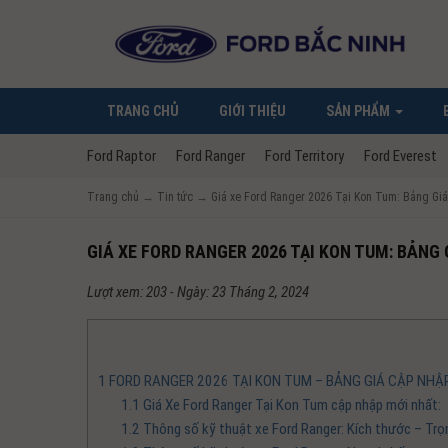
TRANG CHỦ
GIỚI THIỆU
SẢN PHẨM
Ford Raptor
Ford Ranger
Ford Territory
Ford Everest
Trang chủ
→
Tin tức
→
Giá xe Ford Ranger 2026 Tại Kon Tum: Bảng Gi
GIÁ XE FORD RANGER 2026 TẠI KON TUM: BẢNG
Lượt xem: 203 - Ngày: 23 Tháng 2, 2024
1
FORD RANGER 2026 TẠI KON TUM – BẢNG GIÁ CẬP NHẬ
1.1
Giá Xe Ford Ranger Tại Kon Tum cập nhập mới nhất:
1.2
Thông số kỹ thuật xe Ford Ranger: Kích thước – Trọ