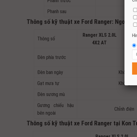
Ch
Phanh trước
Phanh sau
Thông số kỹ thuật xe Ford Ranger: Ngoại th
Ranger XLS 2.0L
Range
Hì
Thông số
4X2 AT
Đèn phía trước
Đèn ban ngày
Không
Gạt mưa tự
Không
Đèn sương mù
Gương chiếu hậu
Chỉnh điện
bên ngoài
Thông số kỹ thuật xe Ford Ranger tại Kon Tu
Ranger XLS 2.0L