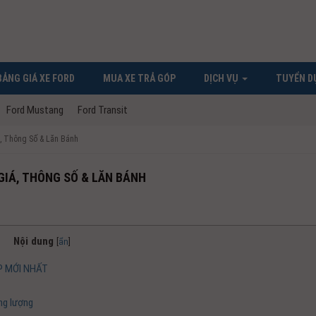
BẢNG GIÁ XE FORD
MUA XE TRẢ GÓP
DỊCH VỤ
TUYỂN D
Ford Mustang
Ford Transit
á, Thông Số & Lăn Bánh
 GIÁ, THÔNG SỐ & LĂN BÁNH
Nội dung
[
ẩn
]
P MỚI NHẤT
ng lượng