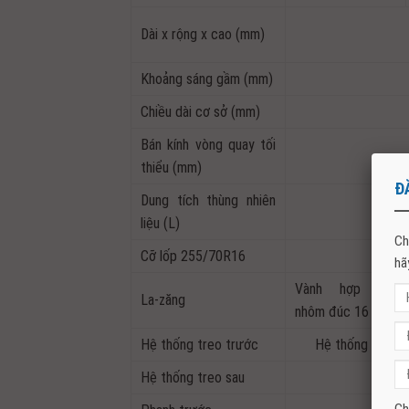
Dài x rộng x cao (mm)
Khoảng sáng gầm (mm)
Chiều dài cơ sở (mm)
Bán kính vòng quay tối
thiểu (mm)
Đ
Dung tích thùng nhiên
liệu (L)
Ch
Cỡ lốp 255/70R16
255/
hã
Vành hợp kim
La-zăng
nhôm đúc 16 inch
Hệ thống treo trước
Hệ thống treo độ
Hệ thống treo sau