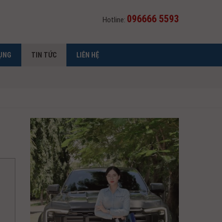
096666 5593
Hotline:
ỤNG
TIN TỨC
LIÊN HỆ