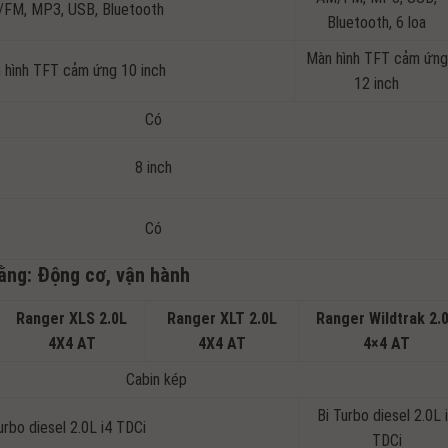
FM, MP3, USB, Bluetooth
Bluetooth, 6 loa
Màn hình TFT cảm ứng
 hình TFT cảm ứng 10 inch
12 inch
Có
8 inch
Có
Bằng: Động cơ, vận hành
Ranger XLS 2.0L
Ranger XLT 2.0L
Ranger Wildtrak 2.
4X4 AT
4X4 AT
4×4 AT
Cabin kép
Bi Turbo diesel 2.0L 
urbo diesel 2.0L i4 TDCi
TDCi