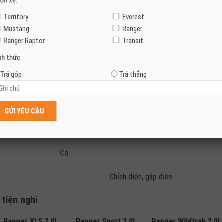
ọn xe:
Phanh đĩa
Territory
Everest
Tang trống
Phanh đĩa
Mustang
Ranger
ất
Ranger Raptor
Transit
r XLS 2.0L 4X4
Ranger Sport
Ranger Wildtrak 2.0L 4×4
nh thức:
AT
2.0L 4X4 AT
AT
Trả góp
Trả thẳng
LED Matrix, tự động bật đèn,
LED
tự động bật đèn chiếu góc
Có
Có
Có
Có
Có
Chỉnh điện, gập điện
 tiện nghi
Ranger XLS 2.0L
Ranger Sport 2.0L
Ranger Wildtrak 2.0L