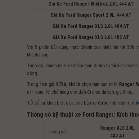
Giá Xe Ford Ranger Wildtrak 2.0L 4×4 AT
Giá Xe Ford Ranger Sport 2.0L 4×4 AT
Giá Xe Ford Ranger XLS 2.0L 4X4 AT
Giá Xe Ford Ranger XLS 2.0L 4X2 AT
Với 5 phiên bản cùng mức chênh cao nhất lên tới 306 t
khách hàng.
Theo đó, khách mua xe nhằm mục đích vận tải kinh doanh
đồng.
Trong tầm giá 979tr, khách chọn bản cao nhất
Ranger W
off-road, từ chở hàng cho đến đi chơi du lịch, gia đình…
Tất cả sự khác biệt giữa các bản sẽ được thể hiện rõ ở
b
Thông số kỹ thuật xe Ford Ranger: Kích th
Ranger XLS 2.0L
Thông số
4X2 AT