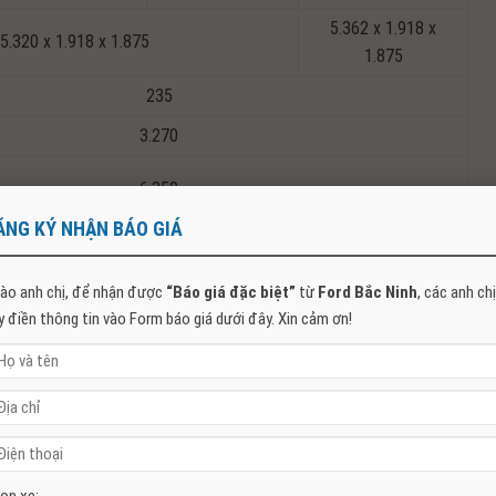
5.362 x 1.918 x
5.320 x 1.918 x 1.875
1.875
235
3.270
6.350
ĂNG KÝ NHẬN BÁO GIÁ
85.8
ào anh chị, để nhận được
“Báo giá đặc biệt”
từ
Ford Bắc Ninh
, các anh chị
70R16
255/70R17
255/65R18
y điền thông tin vào Form báo giá dưới đây. Xin cảm ơn!
Vành hợp kim
Vành hợp kim
Vành hợp kim nhôm
nhôm đúc 16 inch
nhôm đúc 17 inch
đúc 18 inch
c lập, tay đòn kép, lò xo trụ, thanh cân bằng và ống giảm chấn
Loại nhíp với ống giảm chấn