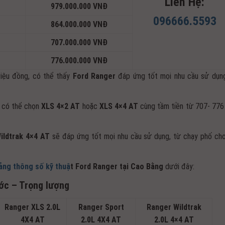
Liên Hệ:
979.000.000 VNĐ
096666.5593
864.000.000 VNĐ
707.000.000 VNĐ
776.000.000 VNĐ
riệu đồng, có thể thấy
Ford Ranger
đáp ứng tốt mọi nhu cầu sử dụn
, có thể chọn
XLS 4×2 AT
hoặc
XLS 4×4 AT
cùng tầm tiền từ 707- 776 
ildtrak 4×4 AT
sẽ đáp ứng tốt mọi nhu cầu sử dụng, từ chạy phố ch
ảng thông số kỹ thuậ
t Ford Ranger tại Cao Bằng
dưới đây:
ước – Trọng lượng
Ranger XLS 2.0L
Ranger Sport
Ranger Wildtrak
4X4 AT
2.0L 4X4 AT
2.0L 4×4 AT