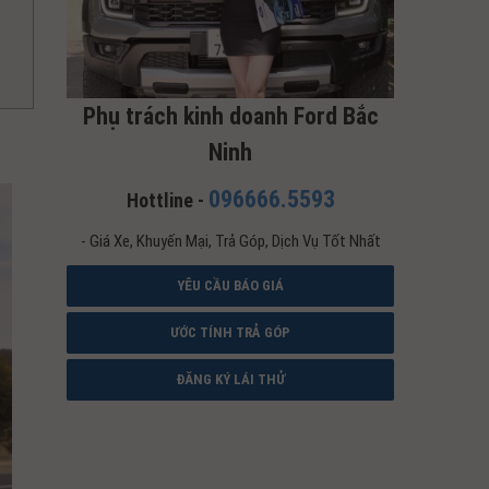
Phụ trách kinh doanh Ford Bắc
Ninh
096666.5593
Hottline -
- Giá Xe, Khuyến Mại, Trả Góp, Dịch Vụ Tốt Nhất
YÊU CẦU BÁO GIÁ
ƯỚC TÍNH TRẢ GÓP
ĐĂNG KÝ LÁI THỬ