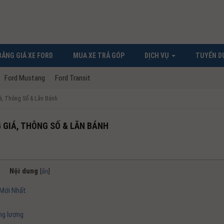
BẢNG GIÁ XE FORD
MUA XE TRẢ GÓP
DỊCH VỤ
TUYỂN D
Ford Mustang
Ford Transit
á, Thông Số & Lăn Bánh
G GIÁ, THÔNG SỐ & LĂN BÁNH
Nội dung
[
ẩn
]
Mới Nhất
ng lượng