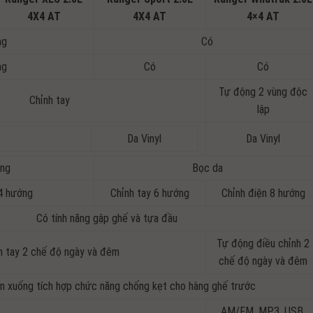
4X4 AT
4X4 AT
4×4 AT
ng
Có
ng
Có
Có
Tự động 2 vùng độc
Chỉnh tay
lập
ỉ
Da Vinyl
Da Vinyl
ng
Bọc da
 4 hướng
Chỉnh tay 6 hướng
Chỉnh điện 8 hướng
Có tính năng gập ghế và tựa đầu
Tự động điều chỉnh 2
h tay 2 chế độ ngày và đêm
chế độ ngày và đêm
n xuống tích hợp chức năng chống kẹt cho hàng ghế trước
AM/FM, MP3, USB,