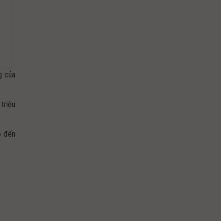
g của
triệu
o đến