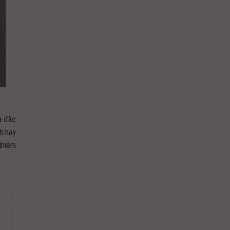
à đặc
h hay
ghiệm