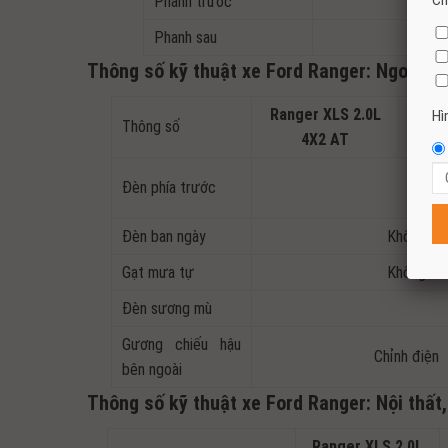
Ch
Phanh trước
Phanh sau
Thông số kỹ thuật xe Ford Ranger: Ngoại th
Ranger XLS 2.0L
Range
Hì
Thông số
4X2 AT
Đèn phía trước
Đèn ban ngày
Không
Gạt mưa tự
Không
Đèn sương mù
Gương chiếu hậu
Chỉnh điện
bên ngoài
Thông số kỹ thuật xe Ford Ranger: Nội thất,
Ranger XLS 2.0L