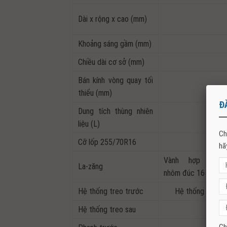
Dài x rộng x cao (mm)
Khoảng sáng gầm (mm)
Chiều dài cơ sở (mm)
Bán kính vòng quay tối
thiểu (mm)
Đ
Dung tích thùng nhiên
liệu (L)
Ch
Cỡ lốp 255/70R16
255/
hã
Vành hợp kim
La-zăng
nhôm đúc 16 inch
Hệ thống treo trước
Hệ thống treo độ
Hệ thống treo sau