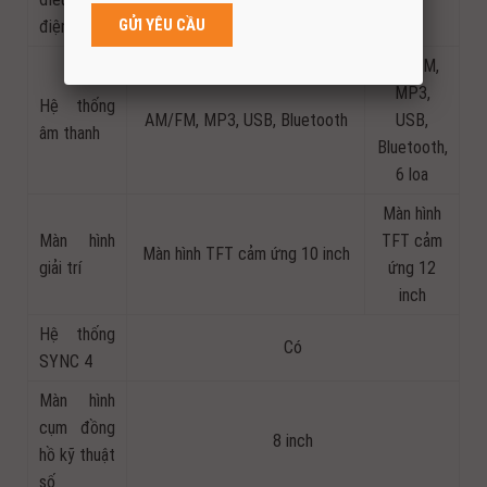
kẹt cho hàng ghế trước
điện
AM/FM,
MP3,
Hệ thống
AM/FM, MP3, USB, Bluetooth
USB,
âm thanh
Bluetooth,
6 loa
Màn hình
Màn hình
TFT cảm
Màn hình TFT cảm ứng 10 inch
giải trí
ứng 12
inch
Hệ thống
Có
SYNC 4
Màn hình
cụm đồng
8 inch
hồ kỹ thuật
số