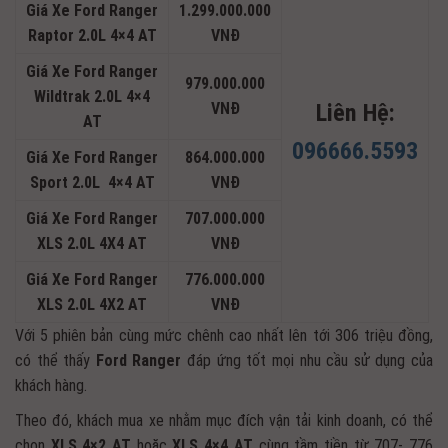
Giá Xe Ford Ranger
1.299.000.000
Raptor 2.0L 4×4 AT
VNĐ
Giá Xe Ford Ranger
979.000.000
Wildtrak 2.0L 4×4
VNĐ
Liên Hệ:
AT
096666.5593
Giá Xe Ford Ranger
864.000.000
Sport 2.0L 4×4 AT
VNĐ
Giá Xe Ford Ranger
707.000.000
XLS 2.0L 4X4 AT
VNĐ
Giá Xe Ford Ranger
776.000.000
XLS 2.0L 4X2 AT
VNĐ
Với 5 phiên bản cùng mức chênh cao nhất lên tới 306 triệu đồng,
có thể thấy
Ford Ranger
đáp ứng tốt mọi nhu cầu sử dụng của
khách hàng.
Theo đó, khách mua xe nhằm mục đích vận tải kinh doanh, có thể
chọn
XLS 4×2 AT
hoặc
XLS 4×4 AT
cùng tầm tiền từ 707- 776