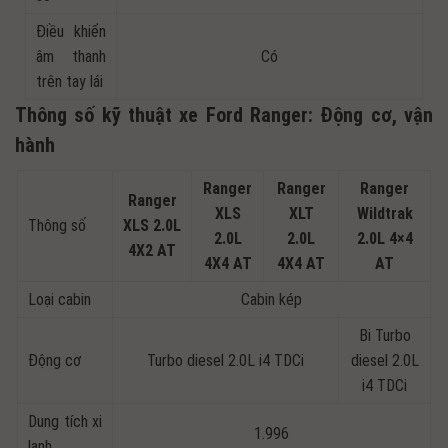
Điều khiển
âm thanh
Có
trên tay lái
Thông số kỹ thuật xe Ford Ranger: Động cơ, vận
hành
Ranger
Ranger
Ranger
Ranger
XLS
XLT
Wildtrak
Thông số
XLS 2.0L
2.0L
2.0L
2.0L 4×4
4X2 AT
4X4 AT
4X4 AT
AT
Loại cabin
Cabin kép
Bi Turbo
Động cơ
Turbo diesel 2.0L i4 TDCi
diesel 2.0L
i4 TDCi
Dung tích xi
1.996
lanh