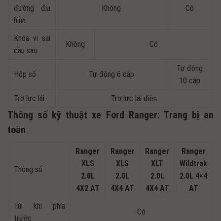
đường địa
Không
Có
hình
Khóa vi sai
Không
Có
cầu sau
Tự động
Hộp số
Tự động 6 cấp
10 cấp
Trợ lực lái
Trợ lực lái điện
Thông số kỹ thuật xe Ford Ranger: Trang bị an
toàn
Ranger
Ranger
Ranger
Ranger
XLS
XLS
XLT
Wildtrak
Thông số
2.0L
2.0L
2.0L
2.0L 4×4
4X2 AT
4X4 AT
4X4 AT
AT
Túi khí phía
Có
trước