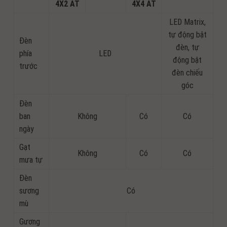
4X2 AT
4X4 AT
LED Matrix,
tự động bật
Đèn
đèn, tự
phía
LED
động bật
trước
đèn chiếu
góc
Đèn
ban
Không
Có
Có
ngày
Gạt
Không
Có
Có
mưa tự
Đèn
sương
Có
mù
Gương