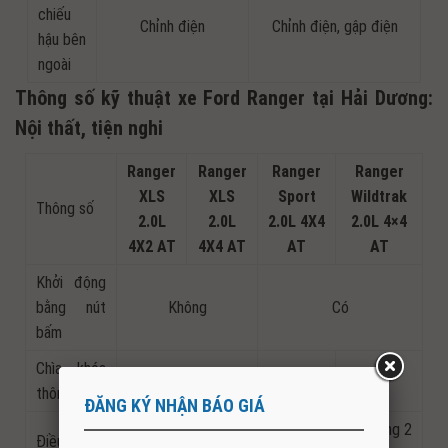
chiếu
Chỉnh điện
Chỉnh điện, gập điện
hậu bên
ngoài
Thông số kỹ thuật xe Ford Ranger tại Hải Dương:
Nội thất, tiện nghi
Ranger
Ranger
Ranger
Ranger
XLS
XLS
Sport
Wildtrak
Thông số
2.0L
2.0L
2.0L 4X4
2.0L 4×4
4X2 AT
4X4 AT
AT
AT
Khởi động
bằng nút
Không
Có
bấm
Chìa khóa
Không
Có
Có
thông minh
ĐĂNG KÝ NHẬN BÁO GIÁ
Tự động 2
Điều hòa