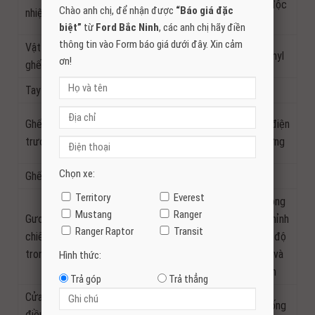
Chỉnh tay
vùng độc
Chào anh chị, để nhận được
“Báo giá đặc
nhiệt độ
lập
biệt”
từ
Ford Bắc Ninh
, các anh chị hãy điền
thông tin vào Form báo giá dưới đây. Xin cảm
Vật liệu
Nỉ
Da Vinyl
Da Vinyl
ơn!
ghế
Tay lái
Thường
Bọc da
Chỉnh
Ghế lái
Chỉnh điện
Chỉnh tay 4 hướng
tay 6
trước
8 hướng
hướng
Chọn xe:
Ghế sau
Có tính năng gập ghế và tựa đầu
Territory
Everest
Tự động
Mustang
Ranger
Gương
điều chỉnh
Chỉnh tay 2 chế độ ngày và
Ranger Raptor
Transit
chiếu hậu
2 chế độ
đêm
trong
ngày và
Hình thức:
đêm
Trả góp
Trả thẳng
Cửa kính
1 chạm lên xuống tích hợp chức năng chống
điều khiển