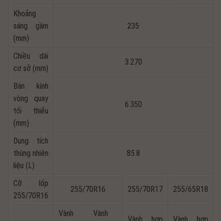
Khoảng
sáng gầm
235
(mm)
Chiều dài
3.270
cơ sở (mm)
Bán kính
vòng quay
6.350
tối thiểu
(mm)
Dung tích
thùng nhiên
85.8
liệu (L)
Cỡ lốp
255/70R16
255/70R17
255/65R18
255/70R16
Vành
Vành
Vành hợp
Vành hợp