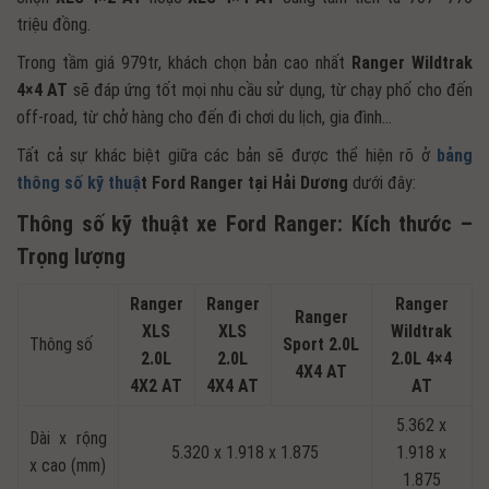
triệu đồng.
Trong tầm giá 979tr, khách chọn bản cao nhất
Ranger Wildtrak
4×4 AT
sẽ đáp ứng tốt mọi nhu cầu sử dụng, từ chạy phố cho đến
off-road, từ chở hàng cho đến đi chơi du lịch, gia đình…
Tất cả sự khác biệt giữa các bản sẽ được thể hiện rõ ở
bảng
thông số kỹ thuậ
t Ford Ranger tại Hải Dương
dưới đây:
Thông số kỹ thuật xe Ford Ranger: Kích thước –
Trọng lượng
Ranger
Ranger
Ranger
Ranger
XLS
XLS
Wildtrak
Thông số
Sport 2.0L
2.0L
2.0L
2.0L 4×4
4X4 AT
4X2 AT
4X4 AT
AT
5.362 x
Dài x rộng
5.320 x 1.918 x 1.875
1.918 x
x cao (mm)
1.875