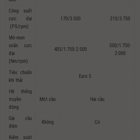
Công suất
cực đại
170/3.500
210/3.750
(PS/rpm)
Mô-men
xoắn cực
500/1.750-
405/1.750-2.500
đại
2.000
(Nm/rpm)
Tiêu chuẩn
Euro 5
khí thải
Hệ thống
truyền
Một cầu
Hai cầu
động
Gài cầu
Không
Có
điện
Kiểm soát