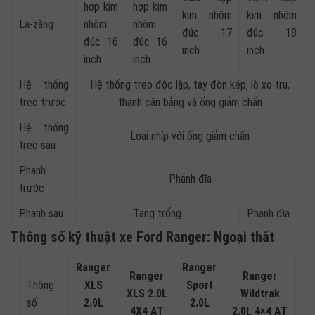
hợp kim
hợp kim
kim nhôm
kim nhôm
La-zăng
nhôm
nhôm
đúc 17
đúc 18
đúc 16
đúc 16
inch
inch
inch
inch
Hệ thống
Hệ thống treo độc lập, tay đòn kép, lò xo trụ,
treo trước
thanh cân bằng và ống giảm chấn
Hệ thống
Loại nhíp với ống giảm chấn
treo sau
Phanh
Phanh đĩa
trước
Phanh sau
Tang trống
Phanh đĩa
Thông số kỹ thuật xe Ford Ranger: Ngoại thất
Ranger
Ranger
Ranger
Ranger
Thông
XLS
Sport
XLS 2.0L
Wildtrak
số
2.0L
2.0L
4X4 AT
2.0L 4×4 AT