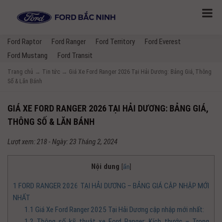
Ford Raptor
Ford Ranger
Ford Territory
Ford Everest
Ford Mustang
Ford Transit
Trang chủ
→
Tin tức
→
Giá Xe Ford Ranger 2026 Tại Hải Dương: Bảng Giá, Thông
Số & Lăn Bánh
GIÁ XE FORD RANGER 2026 TẠI HẢI DƯƠNG: BẢNG GIÁ,
THÔNG SỐ & LĂN BÁNH
Lượt xem: 218 - Ngày: 23 Tháng 2, 2024
Nội dung
[
ẩn
]
1
FORD RANGER 2026 TẠI HẢI DƯƠNG – BẢNG GIÁ CẬP NHẬP MỚI
NHẤT
1.1
Giá Xe Ford Ranger 2025 Tại Hải Dương cập nhập mới nhất:
1.2
Thông số kỹ thuật xe Ford Ranger: Kích thước – Trọng