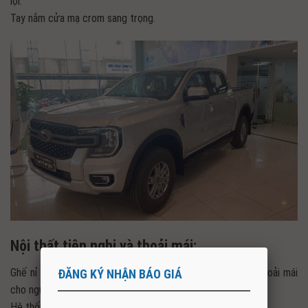
lợi.
Tay nắm cửa mạ crom sang trọng.
Nội thất tiện nghi và thoải mái:
Ghế nỉ cao cấp, ghế lái chỉnh tay 6 hướng mang đến sự thoải mái
ĐĂNG KÝ NHẬN BÁO GIÁ
cho người lái.
Hệ thống điều hòa chỉnh tay giúp làm mát nhanh và sâu.