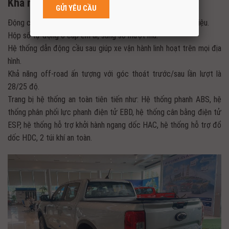
Khả năng vận hành mạnh mẽ và linh hoạt:
Động cơ Diesel 2.0L Single Turbo mạnh mẽ, tiết kiệm nhiên liệu.
Hộp số tự động 6 cấp êm ái, sang số mượt mà.
Hệ thống dẫn động cầu sau giúp xe vận hành linh hoạt trên mọi địa
hình.
Khả năng off-road ấn tượng với góc thoát trước/sau lần lượt là
28/25 độ.
Trang bị hệ thống an toàn tiên tiến như: Hệ thống phanh ABS, hệ
thống phân phối lực phanh điện tử EBD, hệ thống cân bằng điện tử
ESP, hệ thống hỗ trợ khởi hành ngang dốc HAC, hệ thống hỗ trợ đổ
dốc HDC, 2 túi khí an toàn.