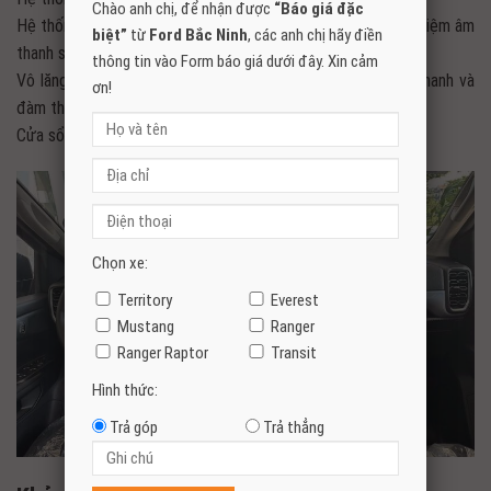
Chào anh chị, để nhận được
“Báo giá đặc
Hệ thống giải trí AM/FM, USB, Bluetooth, 4 loa cho trải nghiệm âm
biệt”
từ
Ford Bắc Ninh
, các anh chị hãy điền
thanh sống động.
thông tin vào Form báo giá dưới đây. Xin cảm
Vô lăng 3 chấu bọc urethane tích hợp nút điều khiển âm thanh và
ơn!
đàm thoại rảnh tay.
Cửa sổ chỉnh điện lên xuống một chạm tiện lợi.
Chọn xe:
Territory
Everest
Mustang
Ranger
Ranger Raptor
Transit
Hình thức:
Trả góp
Trả thẳng