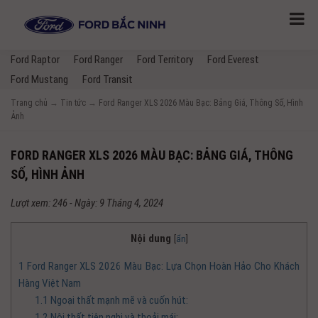
Ford Raptor
Ford Ranger
Ford Territory
Ford Everest
Ford Mustang
Ford Transit
Trang chủ
→
Tin tức
→
Ford Ranger XLS 2026 Màu Bạc: Bảng Giá, Thông Số, Hình
Ảnh
FORD RANGER XLS 2026 MÀU BẠC: BẢNG GIÁ, THÔNG
SỐ, HÌNH ẢNH
Lượt xem: 246 - Ngày: 9 Tháng 4, 2024
Nội dung
[
ẩn
]
1
Ford Ranger XLS 2026 Màu Bạc: Lựa Chọn Hoàn Hảo Cho Khách
Hàng Việt Nam
1.1
Ngoại thất mạnh mẽ và cuốn hút:
1.2
Nội thất tiện nghi và thoải mái: