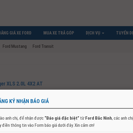
BẢNG GIÁ XE FORD
MUA XE TRẢ GÓP
DỊCH VỤ
TUYỂN D
Ford Mustang
Ford Transit
ger XLS 2.0L 4X2 AT
GIÁ BÁN XE, ĐÁNH GIÁ CHI TIẾT FORD RANGER XLS 4×2 AT 2026 Xe Ford Ranger XLS 
e bán tải bán...
ĂNG KÝ NHẬN BÁO GIÁ
ào anh chị, để nhận được
“Báo giá đặc biệt”
từ
Ford Bắc Ninh
, các anh chị
y điền thông tin vào Form báo giá dưới đây. Xin cảm ơn!