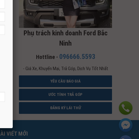
Phụ trách kinh doanh Ford Bắc
Ninh
096666.5593
Hottline -
- Giá Xe, Khuyến Mại, Trả Góp, Dịch Vụ Tốt Nhất
YÊU CẦU BÁO GIÁ
ƯỚC TÍNH TRẢ GÓP
ĐĂNG KÝ LÁI THỬ
ÀI VIẾT MỚI