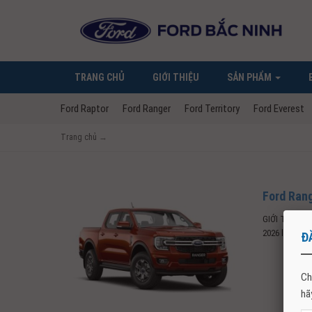
TRANG CHỦ
GIỚI THIỆU
SẢN PHẨM
Ford Raptor
Ford Ranger
Ford Territory
Ford Everest
Trang chủ
→
Ford Ran
GIỚI THIỆU, 
2026 là dòng x
Đ
Ch
hã