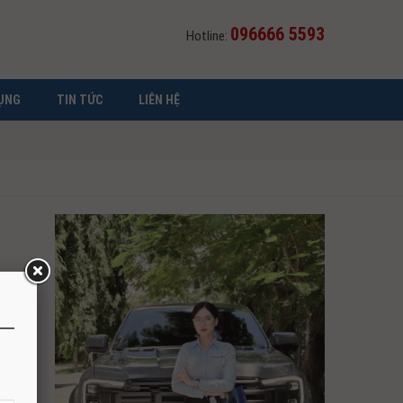
096666 5593
Hotline:
ỤNG
TIN TỨC
LIÊN HỆ
4×2 AT