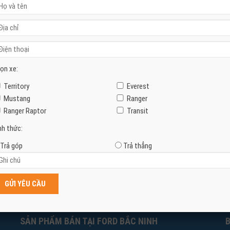
ọn xe:
Territory
Everest
Mustang
Ranger
Ranger Raptor
Transit
nh thức:
Trả góp
Trả thẳng
SẢN PHẨM BÁN TẠI FORD BẮC NINH
B