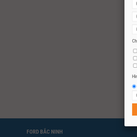
Ch
Hì
FORD BẮC NINH