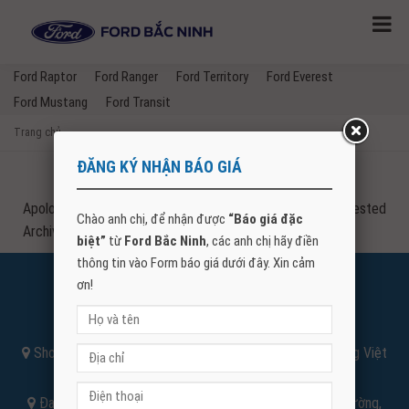
Ford Raptor
Ford Ranger
Ford Territory
Ford Everest
Ford Mustang
Ford Transit
Trang chủ
→
ĐĂNG KÝ NHẬN BÁO GIÁ
Apologies, but no results were found for the requested
Chào anh chị, để nhận được
“Báo giá đặc
Archive. Perhaps searching will help find a related post.
biệt”
từ
Ford Bắc Ninh
, các anh chị hãy điền
thông tin vào Form báo giá dưới đây. Xin cảm
ơn!
FORD BẮC NINH
Điện thoại:
096666.5593
Showroom Hà Nội: Số 3 Đường Nguyễn Văn Linh, Phường Việt
Hưng, Thành Phố Hà Nội
Đại Lý Bắc Ninh : Đường Nguyễn Văn Cừ, Phường Võ Cường,