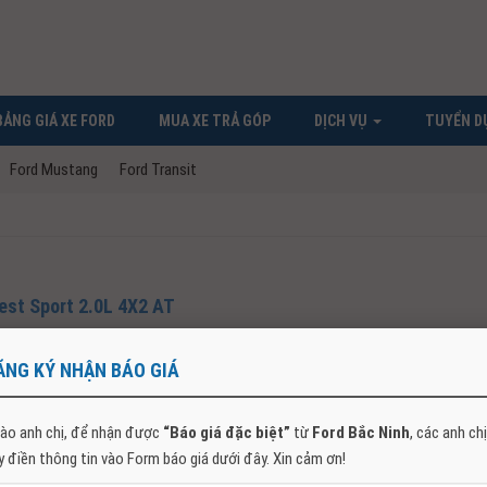
BẢNG GIÁ XE FORD
MUA XE TRẢ GÓP
DỊCH VỤ
TUYỂN D
Ford Mustang
Ford Transit
est Sport 2.0L 4X2 AT
Sport 4×2 2026:Giá xe, Thông số, khuyến mãi & lăn bánh 6/2026 Hình ảnh chi tiết, thông
ĂNG KÝ NHẬN BÁO GIÁ
ào anh chị, để nhận được
“Báo giá đặc biệt”
từ
Ford Bắc Ninh
, các anh chị
y điền thông tin vào Form báo giá dưới đây. Xin cảm ơn!