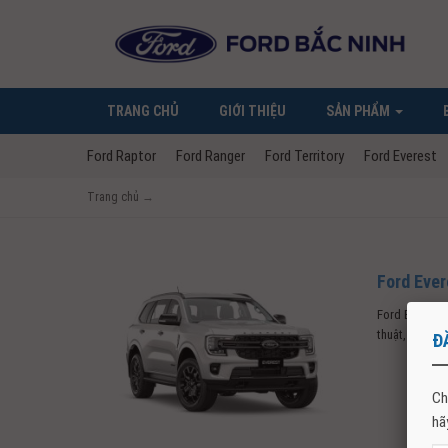
TRANG CHỦ
GIỚI THIỆU
SẢN PHẨM
Ford Raptor
Ford Ranger
Ford Territory
Ford Everest
Trang chủ
→
Ford Ever
Ford Everest 
thuật,...
Đ
Ch
hã