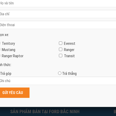
ọn xe:
Territory
Everest
Mustang
Ranger
Ranger Raptor
Transit
nh thức:
Trả góp
Trả thẳng
SẢN PHẨM BÁN TẠI FORD BẮC NINH
B