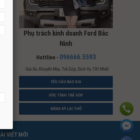
Phụ trách kinh doanh Ford Bắc
Ninh
096666.5593
Hottline -
- Giá Xe, Khuyến Mại, Trả Góp, Dịch Vụ Tốt Nhất
YÊU CẦU BÁO GIÁ
ƯỚC TÍNH TRẢ GÓP
ĐĂNG KÝ LÁI THỬ
ÀI VIẾT MỚI