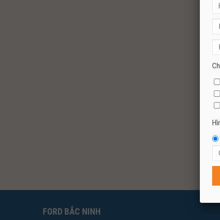
Ch
Hì
FORD BẮC NINH