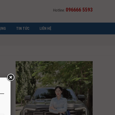
096666 5593
Hotline:
ỤNG
TIN TỨC
LIÊN HỆ
 số kỹ